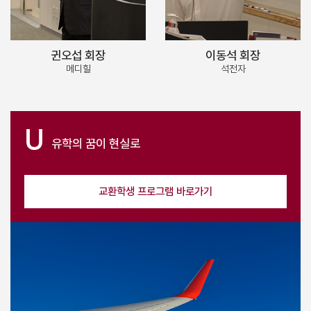
귄오섭 회장
이동석 회장
메디힐
석전자
U
유학의 꿈이
현실로
교환학생 프로그램 바로가기