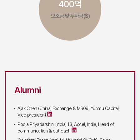
400억
보조금 및 투자금($)
Alumni
Ajax Chen (China) Exchange & MS09, Yunmu Capital,
Vice president
Pooja Priyadarshini (India) 13, Accel, India, Head of
communication & outreach