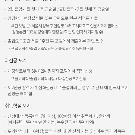
2월 졸업- 1월 첫째 주 금요일 / 8월 졸업- 7월 첫째 주 금요일
경영학과 행정실 방문 또는 우편으로 원본 성적표 제출
- 우편 보낼 곳: 서울시 성북구 안암로 145 고려대학교 인문사회계캠퍼스
경영본관 103호 경영대학 행정실 (학번 및 연락처 기재 필수)
졸업요구조건 제출 1주일 후 포털에서 제출여부 확인 필수
- 포털 > 학적/졸업 > 졸업정보 > 졸업요건취득현황조회
다전공 포기
개강일로부터 6월/12월 말까지 포털에서 직접 신청
- 포털 > 학적/졸업 > 학적사항 > 다중전공포기신청
제2전공 합격자가 심화전공으로 졸업하려는 경우, 기간 내에 반드시 포기
신청을 해야 함
취득학점 포기
신청대상: 등록학기 7회 이상, 102학점 이상 취득학 재/휴학생
(학사편입생은 4학년만 가능, 복수전공 학생은 제외)
포기학점: 최대 6학점; 졸업 이전 1회만 신청 가능 (단, 이수 중인 과목은