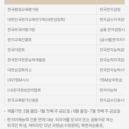
한국평생교육평가원
한국한자검정
대한민국한자교육연구회(대한검정회)
한자급수자격검정
한국외국어평가원
실용 한자검정시험
한자교육진흥회
(급수별)한자자격
한국어문회
전국한자능력검정
한국한자한문능력개발원
한국능력자격검정
대한상공회의소
한국한자능력시험
(주)YBM시사
YBM상무한검
(사)한국정보관리협회
한자어능력
한국교육평가인증원
한자급수인증시험
제출기한: 2월 졸업- 1월 첫째 주 금요일 / 8월 졸업- 7월 첫째 주 금요일
한자이해능력 인증 면제 대상: 외국어를 모국어 또는 공용어로 하는
외국인 학생, 재외국민 12년 과정(순수정원외), 북한귀순동포,