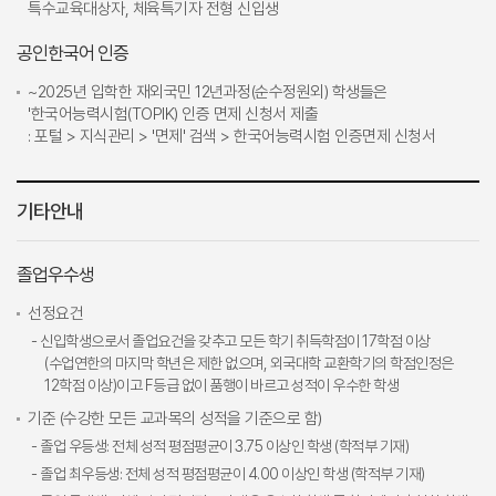
특수교육대상자, 체육특기자 전형 신입생
공인한국어 인증
~2025년 입학한 재외국민 12년과정(순수정원외) 학생들은
'한국어능력시험(TOPIK) 인증 면제 신청서 제출
: 포털 > 지식관리 > '면제' 검색 > 한국어능력시험 인증면제 신청서
기타안내
졸업우수생
선정요건
- 신입학생으로서 졸업요건을 갖추고 모든 학기 취득학점이 17학점 이상
(수업연한의 마지막 학년은 제한 없으며, 외국대학 교환학기의 학점인정은
12학점 이상)이고 F등급 없이 품행이 바르고 성적이 우수한 학생
기준 (수강한 모든 교과목의 성적을 기준으로 함)
- 졸업 우등생: 전체 성적 평점평균이 3.75 이상인 학생 (학적부 기재)
- 졸업 최우등생: 전체 성적 평점평균이 4.00 이상인 학생 (학적부 기재)