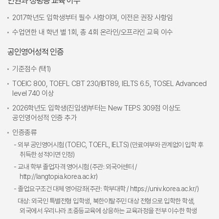
인권과 성평등 교육 이수
2017학년도 입학생부터 필수 사항이며, 이전은 권장 사항임
수업연한 내 학년 별 1회, 총 4회 온라인/오프라인 교육 이수
공인영어성적 인증
기준점수 (택1)
TOEIC 800, TOEFL CBT 230/IBT89, IELTS 6.5, TOSEL Advanced
level 740 이상
2026학년도 입학생(진입생)부터는 New TEPS 309점 이상도
공인영어성적 인증 추가
인증종류
- 외부 공인영어시험 (TOEIC, TOEFL, IELTS) (만료여부와 관계없이 입학 후
취득한 성적이면 인정)
- 교내 학부 졸업자격 영어시험 (주관: 외국어센터 /
http://langtopia.korea.ac.kr)
- 졸업요구조건 대체 영어강좌(주관: 학부대학 / https://univ.korea.ac.kr/)
대상: 외국인 특별전형 입학생, 북한이탈주민 대상 전형으로 입학한 학생,
외국에서 우리나라 초중등교육에 상응하는 교육과정을 전부 이수한 학생