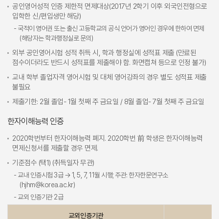
공인영어성적 인증 제한적 면제대상(2017년 2학기 이후 외국인전형으로
입학한 신/편입생만 해당)
- 국적이 영어권 또는 출신 고등학교의 공식 언어가 영어인 경우에 한하여 면제
(해당자는 학과행정실로 문의)
외부 공인영어시험 성적 취득 시, 학과 행정실에 성적표 제출 (만료된
점수이더라도 반드시 성적표를 제출해야 함. 화면캡쳐 등으로 인정 불가)
교내 학부 졸업자격 영어시험 및 대체 영어강좌의 경우 별도 성적표 제출
불필요
제출기한: 2월 졸업- 1월 첫째 주 금요일 / 8월 졸업- 7월 첫째 주 금요일
한자이해능력 인증
2020학번부터 한자이해능력 폐지. 2020학번 前 학생은 한자이해능력
면제신청서를 제출할 경우 면제.
기준점수 (택1) (취득일자 무관)
- 교내 인증시험 3급 → 1, 5, 7, 11월 시행; 주관: 한자한문연구소
(hjhm@korea.ac.kr)
- 교외 인증기관 2급
교외인증기관