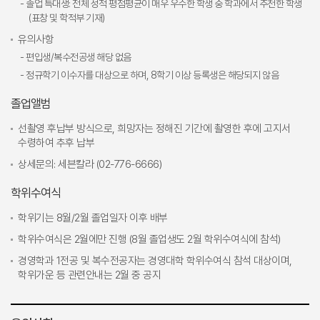
- 졸업 특대생: 전체 성적 평점평균이 매우 우수한 학생 중 학과에서 추천한 학생
(표창 및 학적부 기재)
유의사항
- 편입생/복수전공생 해당 없음
- 정규학기 이수자를 대상으로 하며, 8학기 이상 등록생은 해당되지 않음
졸업앨범
선촬영 후납부 방식으로, 희망자는 정해진 기간에 촬영한 후에 고지서
수령하여 추후 납부
상세문의: 세븐칼라 (02-776-6666)
학위수여식
학위기는 8월/2월 졸업일자 이후 배부
학위수여식은 2월에만 진행 (8월 졸업생도 2월 학위수여식에 참석)
경영학과 1전공 및 복수전공자는 경영대학 학위수여식 참석 대상이며,
학위가운 등 관련안내는 2월 중 공지