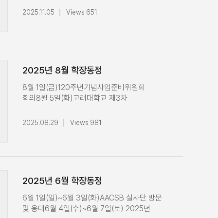
학장단 운영회의10월 14일(화)경영대학
2025.11.05
Views 651
전공주임교수회의경영대학 신임교원 간담회
참석10월 15일(수)교원인사위원회의
참석교무위원회의 참석10월 16일(목)경영대학
교우회 회의 참석10월 20일(월)경영대학
학장단 운영 회의경영대학 교원 공개초빙
2025년 8월 학장동정
후보자 면담10월 21일(화)경영대학
기금관리위원회 회의 참석인재관리경영자
8월 1일(금)120주년기념사업준비위원회
(CHRO) 과정 특강 10월 22일(수)故 최상영
회의8월 5일(화)고려대학교 제3차
회장 고별식 참석경영대학 임시 전체교수회의
통합대학원위원회 회의 참석8월 6일(수)
참석10월 23일(목)경영대학
고려대학교 교원인사위원회 온라인 참석8월
2025.08.29
Views 981
120주년기념사업준비위원회 만찬 참석글로벌
8일(금)경영대학 2025학년도 1학기
CEO 특강 수업 진행10월 27일(월)경영대학
소방대피훈련4Tech 세부트랙위원회 회의
학장단 운영회의10월 28일(화)경영대학
참석8월 11일(월)Best English Thesis Award
교우회 회장단 만찬 참석10월 29일(수)
시상식 참석 및 시상2025학년도 KUBS-DBA
경영대학 전공주임교수회의 참석유한양행
교수진 간담회기업경영연구원 센터장
2025년 6월 학장동정
조욱제 대표 강의 전 티타임10월 30일(목)
간담회8월 13일(수)고려대학교
경영대학 교원 특별초빙 후보자 학문적 우수성
교원인사위원회 참석8월 19일(화)경영대학
6월 1일(일)~6월 3일(화)AACSB 실사단 방문
심사 회의 참석고려아연 리더십 아카데미
학장단 운영회8월 21일(목)고려대학교 총장실
및 응대6월 4일(수)~6월 7일(토) 2025년
수료식 축사10월 31일(금)인재관리경영자
주관 만찬행사 참석8월 22일