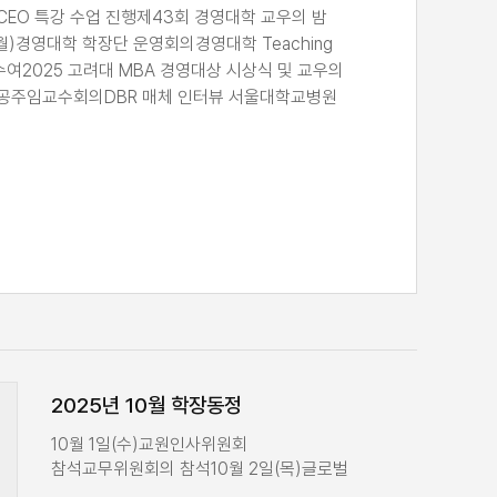
 CEO 특강 수업 진행제43회 경영대학 교우의 밤
월)경영대학 학장단 운영회의경영대학 Teaching
문상 수여2025 고려대 MBA 경영대상 시상식 및 교우의
 전공주임교수회의DBR 매체 인터뷰 서울대학교병원
료식 참석 및 축사12월 10일(수)경영대학
)경영81 동기회 기부 약정식고려대학교 AMP 50주년
2월 12일(금)2025 고려대 EMBA 교우의 밤 참석
학 학장단 회의12월 17일(수)일진그룹 세계임원회의
회 참석교무위원회의 참석12월 18일(목)글로벌
22일(월)경영대학 학장단 운영회의12월 26일(금)
참석12월 30일(화)경영신문 신년 인터뷰 촬영신경주
식 참여12월 31일(수)교원인사위원회 참석
2025년 10월 학장동정
10월 1일(수)교원인사위원회
참석교무위원회의 참석10월 2일(목)글로벌
CEO 특강 수업 진행10월 13일(월)경영대학