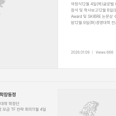
약정식12월 4일(목)글로벌
참석 및 학사보고12월 8일(
Award 및 SK·IBRE 논
밤12월 9일(화)경영대학
Business Program 수
전체교수회의12월 11일(목
기념 송년의 밤 참석 및 축사1
및 축12월 15일(월)경영대
2026.01.09
Views 666
환영사 및 강의교원인사위원
CEO 특강 수업 진행12월 
삼양통상 기부식 및 티타임 
(E-MBA 1기) 기부 약정
월 학장동정
경영대학 학장단
모금 TF 전략 회의11월 4일
 Ed Summit 오프닝