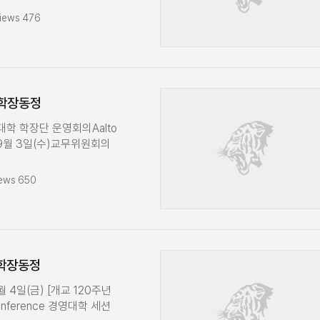
대학교(SMU) 학장
iews 476
담당자 미팅11월 5일(수)
참석경영대학 교수 만남의 날
 참석11월 6일(목)글로벌
행 11월 7일(금)KUBS DT
업연구원 츄츄데이 축사 11월
 학장동정
 학장단 운영회의Cartier x
 학장실 방문11월 11일(화)
대학 학장단 운영회의Aalto
F 전략 회의일진그룹 학장실
 미팅9월 3일(수)교무위원회의
목)경영대학 2025-2
)경영대학 홍보 관련 총장실
석11월 17일(월)경영대학
· IBRE Award 수상자 면담
ews 650
1월 19일(수)교원인사위원회
월 8일(월)경영대학 학장단
 TF 전략회의
)KUBS Exchange Day
 참석교양과정 관련 학장
공주임교수회의 참석고려아연
 20일(목)법인 이사회
일(목)글로벌 CEO 특강 수업
pus visit글로벌 CEO특강
수)경영대학 전체교수회의9월
 학장동정
일(금)터키 Sabanci 대학
학 학생회 면담글로벌 CEO
 자문위원단 회의11월 24일
SK 자본시장전문가과정 수료식
7월 4일(금) [개교 120주년
장단 운영회의11월 26일
금)경영대학 전임교원 특별초빙
Conference 경영대학 세션
자모임 참석11월 27일(목)
대학 120주년