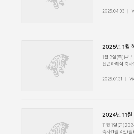
전공주임교수회의Ca
Conference
축하 환담5월 1
기금관리위원회 회
2025.04.03
V
사은회 겸 교수 만
경영대학 학장단
대학교 부총장 
AMP 99기 입학
간담회5월 19일
전공주임교수 회
운영회의Korea 
참석SK·IBRE 시
(목) University 
경영대학 전체교
2025년 1월
Virginia 방문
120주년기념사
시상식 참석경영대
재무MBA 고급과
1월 2일(목)본
참석Executive
경영대학 학장단 운
신년하례식 축사1월
면담경영대학 1
Club Confer
축사1월 13일(
축사5월 26일(
한국예술종합학교
17일(금)제 5차
입학 축사경영대학
2025.01.31
Vi
24일(월)경영대
참석1월 21일(화
(화)경영대학 전
(월) ~ 28일(금)EQ
교우회 발대식 축
(수)2025 QS
MACAU3월 28
학장단 운영회의
오찬정환영(경영7
기념사업위원회 
고려대학교-고려
회의3월 31일(
협약식 참석
2024년 11월
운영회의경영대학 
20기 해단 및 2
11월 1일(금)2024
축사11월 4일(