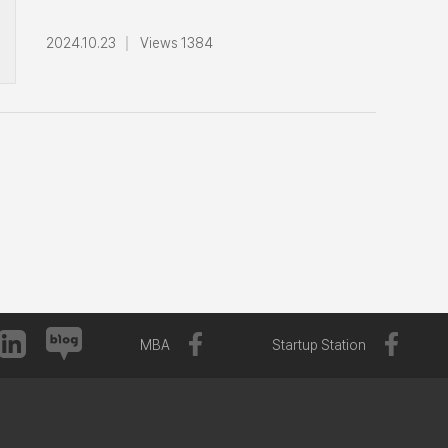
기업맞춤형과정 수료식 참석12월 15일
운영회의10월 8일(화)경영대학
(일)2025년 수시 합격생 설명회 축사12월
전공주임교수회의10월 11일(금)김민용 교우
2024.10.23
Views 1384
16일(월)경영대학 학장단 운영회의제 13차
기부식 참석세원그룹 덕운장학재단 기부식
교무위원회 회의 참석(SK 미래관)12월 18일
참석10월 14일(월)경영대학 학장단
(수)120주년 역사문화위원회 회의 참석2024
운영회의10월 15일(화)정경관 리모델린
고대 EMBA 교우의 밤 참석12월 19일
준공식 참석크림슨 아너 클럽 행사 참석10월
(목)2025 일진그룹 경영목표 달성 워크숍
16일(수)제 10차 교무위원회 참석10월 21일
축사12월 24일(화)경영대학 학장단
(월)경영대학 학장단 운영회의경영대학 교우회
운영회의12월 27일(금)총장 초청 경영 58학번
상임 이사회 참석10월 22일(화)경영대학
간담회 참석
전공주임교수회의10월 25일(금)120주년
역사문화위원 회의10월 28일(월)경영대학
학장단 운영회의
MBA
Startup Station