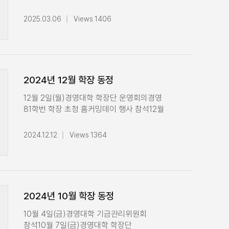
면담학부 글로벌 CEO 특강 수업 진행4월 11일
13일(목)~16일(일)고려대학교
(금)경영대학 120주년준비위원회 회의4Tech
전체교수세미나 및 경영대학 전체교수 연구
2025.03.06
Views 1406
관련 교수진 1차 미팅4월 14일(월)박사논문
워크숍 참석 2월 17일(월)2024학년도 2학기
심사경영대학 학장단 운영회의4Tech 관련
Best English Thesis Award 시상식
교수진 2차 미팅4월 15일(화)연구부총장 및
참석경영전문대학원 최고경영자과정(AMP)
교무부총장 면담경영대학 전공주임교수 회의
98기 수료식 축사2월 21일(금)삼성전자
MSBA 캡스톤프로젝트 협약식
재무MBA 중급 수료식 축사2025학년도
2024년 12월 학장 동정
(현대지에프홀딩스)4월 16일(수)경영대학
KUBS-DBA 신입생 오리엔테이션 축사2월
임시 전체교수 회의4월 17일(목)학부 글로벌
22일(토)2025학년도 E-MBA 신입생
12월 2일(월)경영대학 학장단 운영회의경영
CEO 특강 수업 진행Dean of Business
오리엔테이션 (ON 캠퍼스) 축사2025학년도
81학번 학장 초청 홈커밍데이 행사 참석12월
Administration, University of Macau
새내기 새로배움터 웰쿱 축사2월 24일(월)
4일(수)제 12차 교무위원회 회의 참석
미팅관리처장, 교무처장 미팅4월 18일(금)K-
경영대학 학장단 운영회의 참석2월 25일(화)
(미래융합기술관)12월 5일(목)AMP 총교우회
Club Conference 회의특별초빙 학문적
2024.12.12
Views 1364
고려대학교 제118회 학위수여식 참석제118회
송년후원의 밤 행사 참석MBA교우회 교우의
우수성 심사 경영연구과정(MSP) 106기
경영대학 및 경영전문대학원 학위수여식
밤 행사 참석12월 6일(금)2024 Startup
입학식4월 21일(월)경영대학 학장단 운영회의
개식사2월 27일(목)전공주임회의 참석2월
Express Winter season(겨울 창업경진대회)
28일(금)2025학년도 1학기 경영전문대학원
환영사경영대 교우의 밤 행사 참석12월 9일
Global MIM Incoming 오리엔테이션 축사
(월)경영대학 학장단 운영회의12월 10일(화)
2024년 10월 학장 동정
경영대학 업적평가위원회 회의 참석경영대학
전공주임교수회의 12월 13일(금)SK/IBRE 논문
10월 4일(금)경영대학 기금관리위원회
및 KUBS 티칭어워드 시상식 참석HL그룹
참석10월 7일(금)경영대학 학장단