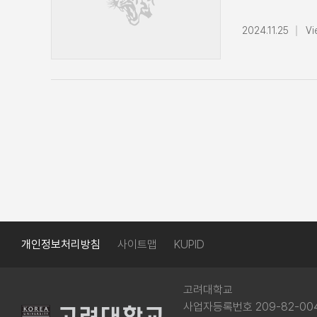
운영회의EMBA 
경영대학 전공주임
2024.11.25
Vi
박진관 교수 총장기
경영대학 학장단 
11차 교무위원회
구로병원)11월 
운영회의11월 1
전공주임교수회의
참석11월 20일
21일(목)사범대
참석11월 25일
운영회의11월 2
경영전문대학원 
축사11월 29일
개인정보처리방침
사이트맵
KUPID
고려대학교
사업자등록번호 209-82-00