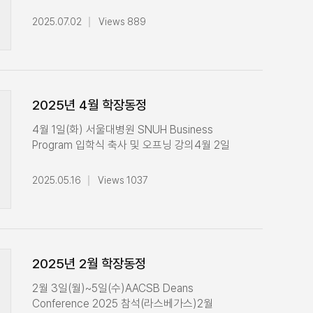
CEMS Strategic Board Meeting (Host
(CHRO) 과정 1기 수료식
(금)120주년기념사업위원회 회의
School: HEC Paris)6월 9일(월)경영대학
2025.07.02
Views 889
참석경영대학 연구위원회 오찬2024학년도
학장단 운영회의6월 10일(화)경영대학
후기 경영전문대학원 학위수여식경영연구과정
전공주임교수 회의경영대학 교원 SK · IBRE
(MSP) 106기 수료식8월 23일(토)KUBS 98
논문상 시상고려대학교 인문관 기공식
교우 패밀리데이 참석8월 25일(월)경영대학
참석6월 11일(수)경영대학 전체교수
학장단 운영회의최고경영자과정(AMP) 99기
회의120주년기념사업준비위원회 회의6월
2025년 4월 학장동정
수료식 참석8월 26일(화)경영대학
17일(화)경영대학 학장단 운영회의6월 18일
전공주임교수회의고려대학교 교무부총장
(수)University of South Florida 학장
4월 1일(화) 서울대병원 SNUH Business
면담G-MBA CEO Talk Appreciation Dinner
방문기아자동차 혁신팀 방문 및
Program 입학식 축사 및 오프닝 강의4월 2일
참석8월 27일(수)고려대학교 교원인사위원회
회의고려대학교 교무위원회의 및 만찬
(수)멜버른대학교 경영대학장 온라인
참석직원 소통 간담회 참석학고재 대표 및
참석6월 19일(목)120주년 화보집 학생위원회
미팅교무위원회의4월 3일(목)학부 글로벌
엄정순 작가 미팅8월 29일(금)2025 Global
2025.05.16
Views 1037
참여학생 감사장 수여경영대학 2차 직원
CEO 특강 수업 진행4월 4일(금)K-Club
MBA & MIM`s Freshmen Welcoming
간담회 참석석탑강의상 수상자 시상글로벌
Conference 회의Carnegie Mellon
Ceremony 참석
CEO 특강 수업6월 23일(월)경영대학 학장단
University Tepper School of Business
운영회의
MOU 협정식4월 7일(월)경영대학 학장단
운영회의4월 8일(화)인재관리경영자과정
2025년 2월 학장동정
(CHRO) 입학식 축사4월 9일(수)전체 교수
만남의 날 참석전략분야 공개초빙 후보자
2월 3일(월)~5일(수)AACSB Deans
면담4월 10일(목)전략분야 공개초빙 후보자
Conference 2025 참석(라스베가스)2월