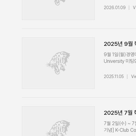
참석싱가포르경영
2026.01.09
V
미팅칭화대 MBA 
교원인사위원회 
참석 교무위원회의
CEO 특강 수업 진
Day 축사스타트
2025년 9월
10일(월)경영대학
KUBS Visit -
9월 1일(월)경영
경영대학 모금 T
University
방문11월 13일(
참석9월 5일(금
장학증서수여식 참
미팅 경영대학 SK 
2025.11.05
Vi
학장단 운영회의1
및 상장 수여 9
참석경영대학 모금
운영회의9월 9일(화
참석교무위원회의
참석경영대학 전
간담회 참석11월
사장 환담9월 18
참석EQUIS Cam
진행9월 10일(
2025년 7월
수업 진행11월 21
11일(목)경영대
학장 방문경영대학
특강 수업 진행
7월 2일(수) ~ 
(월)경영대학 학
축사9월 12일(
기념] K-Club 
(수)91학번 경영
후보자 면담 경영