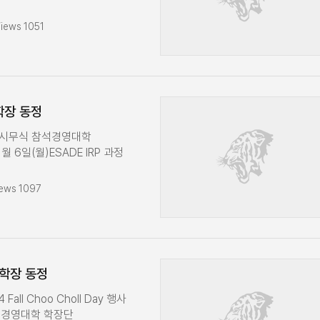
se Competition 수상
 회의 참석경영대학
4일(수)경영대학 선배교수
의 참석3월 10일(월)
iews 1051
남의 날 참석 베트남 VIN
 운영회의경영전문대학원
방문경영대학 자문위원단
식사3월 11일(화)경영대학
(월)경영대학 학장단
의KUBS 논문지도상
MBA 학생회 면담5월 22일
상식 참석3월 12일(수)
of Florida 방문University of
수회의3월 14일(금)경영대학
 학장 동정
5월 23일(금)KMA 한국 경영자상
업 위원회 회의삼성전자
학 120주년 기념식
정 수료식 축사3월 17일(월)
부 시무식 참석경영대학
 MBA 22, 23기 원우 단체
영회의3월 21일(금) K-
 6일(월)ESADE IRP 과정
20주년 마케팅 국제심포지움
ence 회의 참석고려대학교-
월)경영대학 학장단 운영회의1월
월)고려아연 리더십 아카데미
 상호협력 협약식 참석3월
 120주년 기념사업위원회 회의
 학장단 운영회의5월 27일
ews 1097
학 학장단 운영회의3월 24일
)AMP 회장 이,취임식 및 23대
공주임교수 회의5월 28일
UIS Peer Review Visit in
사1월 22일(수)경영대학
 학문분야평가 관련 총장 격려
일(금)경영대학 120주년
4) 교우 미팅5월 29일(목)
회의경영대학 업적평가위원회
사이버대학교 상호협력 MOU
월)경영대학 학장단
 학장 동정
학생 홍보대사 큐브(KUBE)
2기 발대식
 Fall Choo Choll Day 행사
월)경영대학 학장단