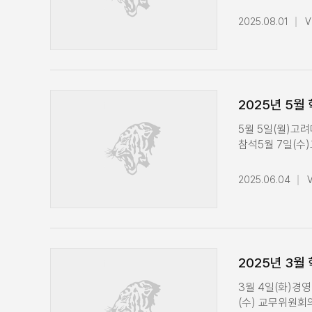
참석[개교 120주년
글로벌 CEO특강
기념사업위원회 회
Conference
2025.08.01
V
학장단 운영회의
경영대학 학장단 
참석9월 17일(
상벌위원회 참석7
참석교무위원회의 
운영회의
CEO 특강 수업 
(토)2025학년도
2025년 5월
(월)경영대학 
(AMP) 100기 
5월 5일(월)고
경영대학 전공주
참석5월 7일(수
120주년 기념식
(목)SK자본시
2025.06.04
축사경영대학 교
참석5월 10일(
구술면접 중 대학
(월)Assistant De
Programs, Univer
2025년 3월
Champaign 
운영회의5월 13
3월 4일(화)경
교원업적평가위원
(수) 교무위원회의