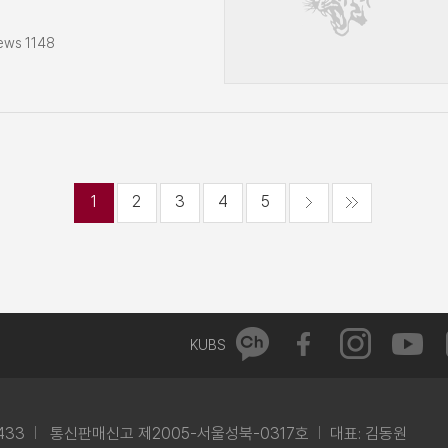
합창단 발대식11월 5일(화)
교수회의11월 6일(수)
ews 1148
부식 참석11월 11일(월)
운영회의11월 13일(수)제
 참석(고려대학교
18일(월)경영대학 학장단
9일(화)경영대학
유휘성 교우 총장기부식
(수)장학증서 수여식 참석11월
1
2
3
4
5
학 신관 리모델링 준공식
(월)경영대학 학장단
7일(수)고려대학교
교우회 주관 고경아카데미
(금)경영대학 워크숍 참석
KUBS
433
통신판매신고 제2005-서울성북-0317호
대표: 김동원