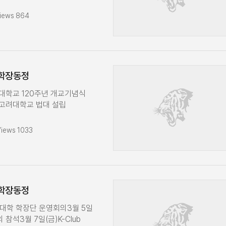
 기념] K-Club
 수업 진행
의9월 15일(월)경영대학
 경영대학 만찬 참석7월 7일(월)
iews 864
AMP 총교우회 골프대회 만찬
운영회7월 10일(목)MBA
수)교원인사위원회
월 28일(월)경영대학 학장단
참석9월 18일(목)글로벌
진행9월 20일
 고연전 만찬 참석9월 22일
 학장동정
학장단 운영회의최고경영자과정
입학식 축사 9월 23일(화)
려대학교 120주년 개교기념식
임교수회의
)고려대학교 법대 설립
 참석5월 8일
장전문가과정 입학식
Views 1033
우회 명예교수 사은회
토)2025학년도 후기 대학원
원장 접견5월 12일
an of Gies International
sity of Illinois Urbana-
 학장동정
방문경영대학 학장단
일(화)경영대학
영대학 학장단 운영회의3월 5일
회 및
 참석3월 7일(금)K-Club