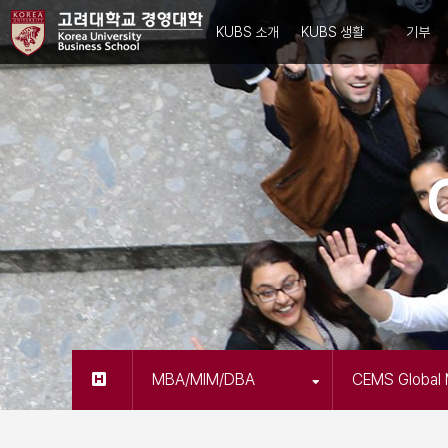
KUBS 소개
KUBS 생활
기부
MBA/MIM/DBA
CEMS Global