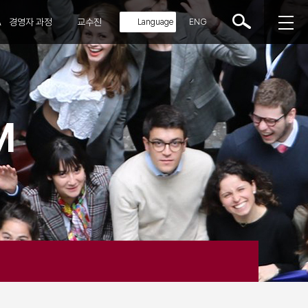
A
경영자 과정
교수진
ENG
M