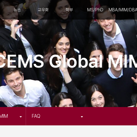
뉴스
교우회
학부
MS/PhD
MBA/MIM/DB
CEMS Global MI
 MIM
FAQ