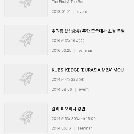
The First & The Best
고려대학교 경영대학
2018.01.01
event
추궈홍 (邱國洪) 주한 중국대사 초청 특별
강연
2016년 3월 16일(수)
LG-POSCO경영관 SUPEX홀
2016.03.25
seminar
KUBS-KEDGE ‘EURASIA MBA’ MOU
체결식
2014년 4월 22일(화)
KEDGE 보르도 캠퍼스
2014.08.06
event
칼리 피오리나 강연
2014년 5월 30일(금) 15:00
인촌기념관 강당
2014.06.16
seminar
running time : 1시간 28분 14초