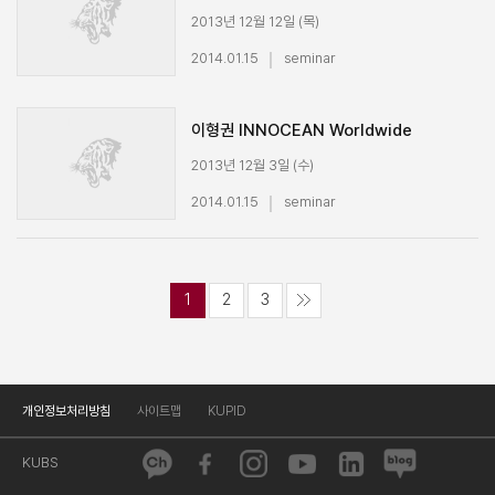
_Preparing yourself for a globalized
2013년 12월 12일 (목)
world_3/3
경영대학 특강
2014.01.15
seminar
Jan Eyvin Wang 대표 (WW ASA)
running time : 23분 40초
이형권 INNOCEAN Worldwide
경영기획실부장 특강_광고 실무, 그리고
2013년 12월 3일 (수)
Cannes 국제 광고제 수상작 Review_1/3
경영대학 특강
2014.01.15
seminar
이형권 경영기획실부장 (INNOCEAN Worldwide)
광고 실무, 그리고 Cannes 국제 광고제 수상작
Review
running time : 24분 54초
1
2
3
개인정보처리방침
사이트맵
KUPID
KUBS