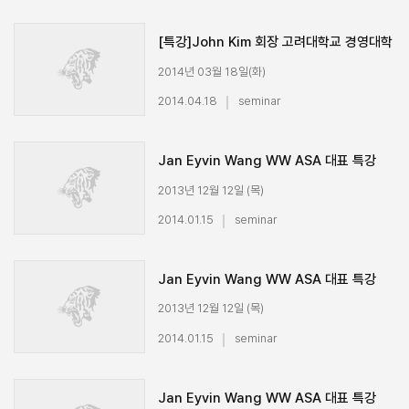
[특강]John Kim 회장 고려대학교 경영대학
특강
2014년 03월 18일(화)
경영대학 특강
2014.04.18
seminar
John KimU.S Economic and Financial Market
Update
running time : 1분 38초
Jan Eyvin Wang WW ASA 대표 특강
_Preparing yourself for a globalized
2013년 12월 12일 (목)
world_1/3
Jan Eyvin Wang 대표 (WW ASA)
2014.01.15
seminar
Preparing yourself for a globalized world
running time : 22분 19초
Jan Eyvin Wang WW ASA 대표 특강
_Preparing yourself for a globalized
2013년 12월 12일 (목)
world_2/3
경영대학 특강
2014.01.15
seminar
Jan Eyvin Wang 대표 (WW ASA)
running time : 22분 46초
Jan Eyvin Wang WW ASA 대표 특강