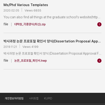
Ms/Phd Various Templates
2020.02.05
Views 6855
(1) 일반대학원 학위논문 작성법 안내 및 국문/영문 템플릿 제공

You can also find all things at the graduate school's website(https:/
링크: https://graduate.korea.ac.kr/community/notice_view.html?no=6
file
대학원_각종양식(최신).zip
1
(2) 일반대학원 학위논문 작성법 의견 및 질문에 대한 답변

박사과정 논문 프로포절 확인서 양식(Dissertation Proposal Approval Form for PhD candidate)
링크: https://graduate.korea.ac.kr/community/notice_view.html?no=
2019.11.21
Views 4199
박사과정 논문 프로포절 확인서 양식 (Dissertation Proposal Approval Form fo
file
논문_프로포절_확인서.hwp
1
: 박사 및 석박통합과정 논문심사 신청 시 함께 제출하시기 바랍니다.

개인정보처리방침
사이트맵
KUPID