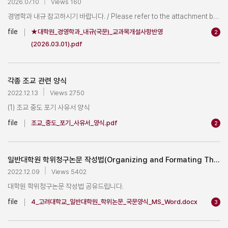
2026.07.10
Views 160
경영학과 내규 참고하시기 바랍니다. / Please refer to the attachment below.
file
★대학원_경영학과_내규(국문)_교과목개설사항반영
2
(2026.03.01).pdf
각종 조교 관련 양식
2022.12.13
Views 2750
(1) 조교 중도 포기 사유서 양식

file
조교_중도_포기_사유서_양식.pdf
2
일반대학원 학위청구논문 작성법(Organizing and Formating Thesis Dissertation)
2022.12.09
Views 5402
대학원 학위청구논문 작성법 공유드립니다. 

file
4_고려대학교_일반대학원_학위논문_국문양식_MS_Word.docx
3
아래의 내용은 일반대학원 홈페이지 링크에서도 확인하실 수 있습니다. 
