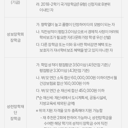
(기금)
라. 2018-2학기 국가장학금(1유형) 신청자로 8분위
이내인 자
가. 향학열이 높고 품행이 단정하여 타의 모범이 되는 자
나. 직전성적이 평점 3.0이상으로서 경제적 사정이 어려워
성보장학회
학비보조가 필요한 자(다문화가정 학생 우선 선발)
장학금
다. 다른 장학금 또는 이와 유사한 학비감면 혜택 또는
보호자가 자녀학비보조 혜택을 받고 있지 아니한 자
가. 학업 성적이 평점평균 3.50이상 (4.5만점 기준) /
평점평균 3.30이상 (4.3만점 기준)
나. 부/모 연간 소득 합산 60,000,000원 이하이면서 월
건강보험료 합산 160,000원 이하
다. 부/모 연간 순 재산세 합산 450,000원 이하
(*순 재산세: 재산세에서 도시계획세, 공동시설세,
지방교육세 제외된 금액)
성련장학재
※ 위의 지원 자격을 모두 충족해야 지원 가능함
단
- 재 추천은 2회에 한하여 가능하나, 성련장학금을
장학금
수여한 해당 학기의 성적이 장학금 수여 직전