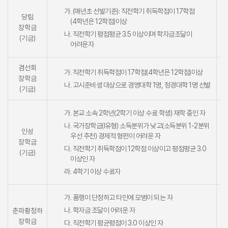
가. (매년초 선발기준): 직전학기 취득학점이 17학점
당림
(4학년은 12학점)이상
장학금
나. 직전학기 평점평균 3.5 이상이며 학자금조달이
(기금)
어려운자
겸선회
가. 직전학기 취득학점이 17학점(4학년은 12학점)이상
장학금
나. 고시준비생 대상으로 경영대학 1명, 정경대학 1명 선발
(기금)
가. 본교 소속 2학년(2학기 이상 수료 학생) 재학 중인 자
나. 국가장학금(Ⅰ유형) 소득분위가 낮고(소득분위 1-2분위
인성
우선 추천) 경제적 형편이 어려운 자
장학금
다. 직전학기 취득학점이 12학점 이상이고 평점평균 3.0
(기금)
이상인 자
라. 4학기 이상 수료자
가. 품행이 단정하고 타인에 모범이 되는 자
나. 학자금 조달이 어려운 자
춘파황청하
장학금
다. 직전학기 평균평점이 3.0 이상인 자