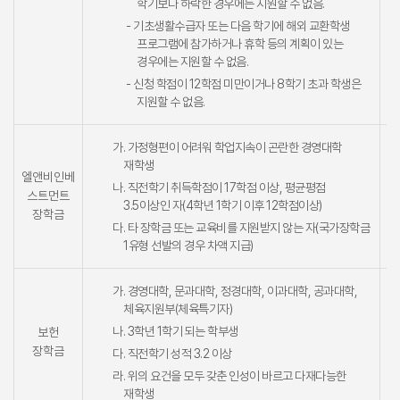
학기보다 하락한 경우에는 지원할 수 없음.
- 기초생활수급자 또는 다음 학기에 해외 교환학생
프로그램에 참가하거나 휴학 등의 계획이 있는
경우에는 지원할 수 없음.
- 신청 학점이 12학점 미만이거나 8학기 초과 학생은
지원할 수 없음.
가. 가정형편이 어려워 학업지속이 곤란한 경영대학
재학생
엘앤비인베
나. 직전학기 취득학점이 17학점 이상, 평균평점
스트먼트
3.5이상인 자(4학년 1학기 이후 12학점이상)
장학금
다. 타 장학금 또는 교육비를 지원받지 않는 자(국가장학금
1유형 선발의 경우 차액 지급)
가. 경영대학, 문과대학, 정경대학, 이과대학, 공과대학,
체육지원부(체육특기자)
나. 3학년 1학기 되는 학부생
보헌
장학금
다. 직전학기 성적 3.2 이상
라. 위의 요건을 모두 갖춘 인성이 바르고 다재다능한
재학생