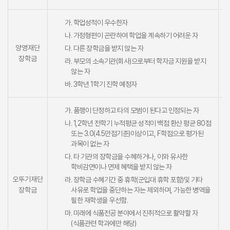
가. 학업성적이 우수한자
나. 가정형편이 곤란하여 학업을 계속하기 어려운 자
양영재단
다. 다른 장학금을 받지 않는 자
장학금
라. 부모의 소속기관(회사)으로부터 학자금 지원을 받지
않는 자
바. 3학년 1학기 진학 예정자
가. 품행이 단정하고 타의 모범이 된다고 인정되는 자
나. 1,2학년 전학기 누적평균 성적이 백점 환산 평균 80점
또는 3.0(4.5만점기준)이상이고, F학점으로 평가된
과목이 없는 자
다. 타 기관의 장학금을 수혜하거나, 이와 유사한
학비감면이나 면제 혜택을 받지 않는 자
오뚜기재단
라. 장학금 수혜기간 중 휴학(군입대 휴학 포함)및 기타
장학금
사유로 학업을 중단하는 자는 제외하며, 가능한 병역을
필한 재학생을 우선함.
마. 미래에 식품전공 분야에서 진취적으로 활약할 자
(식품관련 학과에만 해당)