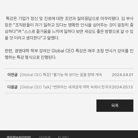
특강은 기업가 정신 및 진로에 대한 조언과 질의응답으로 마무리됐다. 김 부사
장은 “조직원들이 자기 일하고 있다는 명확한 인식을 심어주는 것이 굉장히 중
요하다”며 “스스로 즐거움을 느끼며 일하다 보면 세상도 좋은 방향으로 갈 수 있
을 것 이라고 생각한다”고 말했다.
한편, 경영대학 학부 강의인 Global CEO 특강은 매주 초청 연사가 강의를 진
행하는 특강 형식으로 진행된다.
이전글
[Global CEO 특강] “불가능 해 보이는 꿈을 향해 계속
2024.04.01
다음글
도전하라”… 인팩코리아 이승현 대표
[Global CEO Talk] “변화하는 세계경제 역학 속에서 한국과
2024.05.13
EU는 협력해야”…Maria Castillo Fernandez 주한유럽대사
목록
개인정보처리방침
사이트맵
KUPID