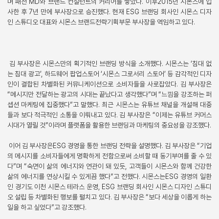
며 패션 MD와 브랜드 컨설턴트의 커리어를 쌓았다. 이후2015년 시몬스에 입
사한 후 7년 만에 부사장으로 승진했다. 현재 ESG 브랜딩 회사인 시몬스 디자
인 스튜디오 대표와 시몬스 브랜드전략기획부문 부사장을 역임하고 있다.
김 부사장은 시몬스만의 획기적인 브랜딩 방식을 소개했다. 시몬스는 ‘침대 없
는 침대 광고’, 하드웨어 팝업스토어 ‘시몬스 그로서리 스토어’ 등 감각적인 디자
인이 결합된 차별화된 커뮤니케이션으로 소비자들을 사로잡았다. 김 부사장은
“메시지만 전달하는 광고의 시대는 끝났다고 생각했다”며 “느낌을 강조하는 퍼
셉션 마케팅에 집중했다”고 말했다. 최근 시몬스는 유튜브 채널을 개설해 대중
들과 보다 적극적인 소통을 이뤄내고 있다. 김 부사장은 “이제는 유튜브 커머스
시대가 열릴 것”이라며 플랫폼을 활용한 브랜딩과 마케팅의 중요성을 강조했다.
이어 김 부사장은ESG 경영을 통한 브랜딩 전략을 설명했다. 김 부사장은 “기업
의 메시지를 소비자들에게 명확하게 전함으로써 소비할 때 동기부여를 줄 수 있
다”며 “숙면이 삶의 에너지와 연관이 돼 있듯, 고객들이 시몬스와 함께 건강한
삶의 에너지를 연상시킬 수 있게끔 했다”고 전했다. 시몬스는ESG 경영의 일환
인 경기도 이천 시몬스 테라스 운영, ESG 브랜딩 회사인 시몬스 디자인 스튜디
오 설립 등 차별화된 행보를 펼치고 있다. 김 부사장은 “보다 세상을 이롭게 하는
일을 하고 싶었다”고 강조했다.