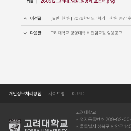
file
260512_고려대_임원_설명회_포스터.png
이전글
[일반대학원] 2026학년도 1학기 대학원 중간 
다음글
고려대학교 경영대학 비전임교원 임용공고
개인정보처리방침
사이트맵
KUPID
고려대학교
사업자등록번호 209-82-00
서울특별시 성북구 안암로 145(