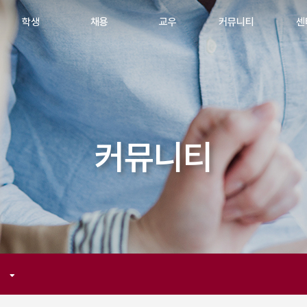
학생
채용
교우
커뮤니티
센
커뮤니티