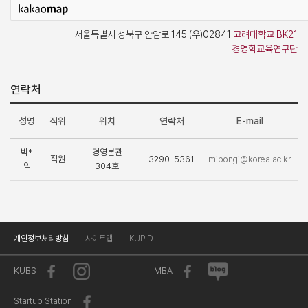
서울특별시 성북구 안암로 145 (우)02841
고려대학교 BK21
경영학교육연구단
연락처
성명
직위
위치
연락처
E-mail
박*
경영본관
직원
3290-5361
mibongi@korea.ac.kr
익
304호
개인정보처리방침
사이트맵
KUPID
KUBS
MBA
Startup Station