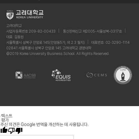
고려대학교
사업자등록번호 209-82-00433
통신판매신고 제2005-서울성북-0317호
대표: 김동원
서울특별시 성북구 안암로 145(안암동5가, 외 2 3 필지)
대표번호: 02-3290-1114
02841 서울특별시 성북구 안암로 145 고려대학교 경영대학
@2019 Korea University Business School. All Rights Reserved.
 텍스트
 평가
주신 의견은 Google 번역을 개선하는 데 사용됩니다.