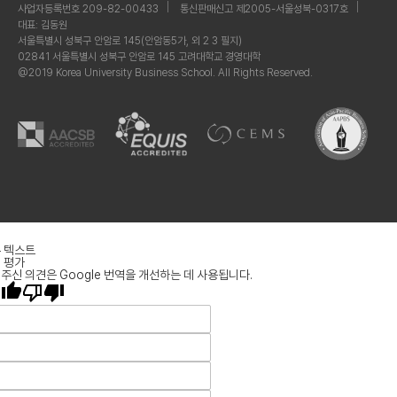
사업자등록번호 209-82-00433
통신판매신고 제2005-서울성북-0317호
대표: 김동원
서울특별시 성북구 안암로 145(안암동5가, 외 2 3 필지)
02841 서울특별시 성북구 안암로 145 고려대학교 경영대학
@2019 Korea University Business School. All Rights Reserved.
 텍스트
 평가
주신 의견은 Google 번역을 개선하는 데 사용됩니다.