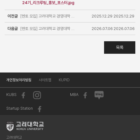
24기_리크루팅_홍보_포스터.jpg
이전글
[멘토 모집] 고려대학교 경영대학 <제20회 청소년 멘토링 데이> 재학생 봉사자 모집(~1/4)
2025.12.29
2025.12.29
다음글
[멘토 모집] 고려대학교 경영대학 <제21회 청소년 멘토링데이> 재학생 봉사자 모집(~7/5)
2026.07.06
2026.07.06
목록
개인정보처리방침
사이트맵
KUPID
KUBS
MBA
Startup Station
고려대학교