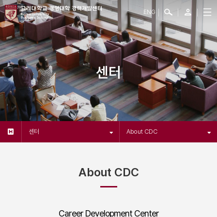
ENG
센터
센터
About CDC
About CDC
Career Development Center