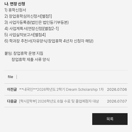
나. 연장 신청
1) 휴학신청서
2) 창업휴학심의신청서[별첨1]
3) 사업자등록증(법인은 법인등기부등본)
4) 사업계획서(연장신청)[별첨2-1]
5) 사업실적보고서[별첨4]
6) 학과장 추천서(자유양식/창업휴학 4년차 신청자 해당)
붙임: 창업휴학 운영 지침
창업휴학 제출 서류 양식
file
이전글
**내국인**2026학년도 2학기 Dream Scholarship 1차
2026.07.06
다음글
신청 안내(8.3(월) ~ 8.11(금))
[학사][학부] 2026학년도 8월 수료 및 졸업예정자 대상
2026.07.07
경영대학 세부트랙 이수 인증 신청 안내
목록