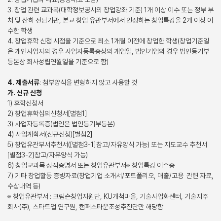
3. 창업 관련 교과목(대학정보공시의 창업강좌 기준) 1개 이상 이수 또는 정부 부
처 및 산하 전담기관, 본교 창업 유관부서에서 인정하는 창업특강을 2개 이상 이
수한 학생
4. 창업휴학 신청 시점을 기준으로 최소 1개월 이전에 창업한 학생(창업기준일
은 개인사업자의 경우 사업자등록증상의 개업일, 법인기업의 경우 법인등기부
등본상 회사성립연월일을 기준으로 함)
4. 제출서류
: 첨부양식을 변형하지 않고 사용할 것
가. 신규 신청
1) 휴학신청서
2) 창업휴학심의신청서[별첨1]
3) 사업자등록증(법인은 법인등기부등본)
4) 사업계획서(신규신청)[별첨2]
5) 창업유관부서추천서([별첨3-1]참고/자유양식 가능) 또는 지도교수 추천서
[별첨3-2]참고/자유양식 가능)
6) 창업교과목 성적증명서 또는 창업유관부서※ 창업특강 이수증
7) 기타 창업활동 증빙자료(창업기업 소개서/포트폴리오, 매출/고용 관련 자료,
수상내역 등)
※ 창업유관부서 : 크림슨창업지원단, KU개척마을, 기술사업화센터, 기술지주
회사(주), 스타트업 연구원, 캠퍼스타운조성추진단만 해당함