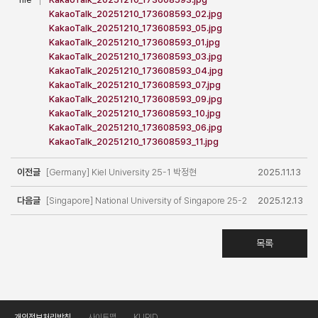
KakaoTalk_20251210_173608593_02.jpg
KakaoTalk_20251210_173608593_05.jpg
KakaoTalk_20251210_173608593_01.jpg
KakaoTalk_20251210_173608593_03.jpg
KakaoTalk_20251210_173608593_04.jpg
KakaoTalk_20251210_173608593_07.jpg
KakaoTalk_20251210_173608593_09.jpg
KakaoTalk_20251210_173608593_10.jpg
KakaoTalk_20251210_173608593_06.jpg
KakaoTalk_20251210_173608593_11.jpg
이전글
[Germany] Kiel University 25-1 박정현
2025.11.13
다음글
[Singapore] National University of Singapore 25-2
2025.12.13
박규선
목록
개인정보처리방침
사이트맵
KUPID