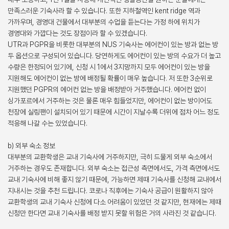
만족스러운 기숙사라 할 수 있습니다. 또한 지하철역인 kent ridge 역과
가까우며, 경영대 건물에서 대부분의 수업을 듣는다는 가정 하에 위치가
경영대와 가깝다는 것도 장점이라 할 수 있겠습니다.
UTR과 PGPR을 비롯한 대부분의 NUS 기숙사는 에어컨이 있는 방과 없는 방
두 옵션으로 구성되어 있습니다. 당연하게도 에어컨이 있는 방의 수요가 더 높고
수량은 한정되어 있기에, 신청 시 1에서 3지망까지 모두 에어컨이 있는 방을
지원해도 에어컨이 없는 방에 배정될 확률이 매우 높습니다. 저 또한 3순위로
지원했던 PGPR의 에어컨 없는 방을 배정받아 거주했습니다. 에어컨 없이
싱가포르에서 거주하는 것은 물론 매우 힘들었지만, 에어컨이 없는 방이어도
천장에 실링팬이 설치되어 있기 때문에 시간이 지날수록 더위에 점차 어느 정도
적응해 나갈 수는 있었습니다.
b) 외부 숙소 정보
대부분의 교환학생은 교내 기숙사에 거주하지만, 극히 드물게 외부 숙소에서
거주하는 경우도 존재합니다. 외부 숙소는 접근성 측면에서도, 가격 측면에서도
교내 기숙사에 비해 좋지 않기 때문에, 가능하면 제때 기숙사를 신청해 교내에서
지내시는 것을 추천 드립니다. 코로나 직후에는 기숙사 공급이 원활하지 않아
교환학생의 교내 기숙사 신청에 다소 어려움이 있었던 것 같지만, 현재에는 제때
신청만 한다면 교내 기숙사를 배정 받지 못할 위험은 거의 사라진 것 같습니다.