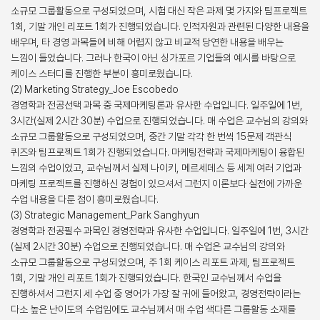
소규모 그룹활동으로 구성되었으며, 시험 대신 작은 과제 몇 가지와 팀프로젝트
1회, 기말 개인 리포트 1회가 진행되었습니다. 인적자원과 관련된 다양한 내용을
배우며, 타 경영 과목들에 비해 어렵지 않고 비교적 당연한 내용을 배우는
느낌이 들었습니다. 그러나 한국이 아닌 싱가포르 기업들의 예시를 바탕으로
케이스 스터디를 진행한 부분이 흥미로웠습니다.
(2) Marketing Strategy_Joe Escobedo
경영학과 전공선택 과목 중 국제마케팅론과 유사한 수업입니다. 일주일에 1번,
3시간(실제 2시간 30분) 수업으로 진행되었습니다. 매 수업은 교수님의 강의와
소규모 그룹활동으로 구성되었으며, 중간 기말 각각 한 번씩 15문제 객관식
퀴즈와 팀프로젝트 1회가 진행되었습니다. 마케팅전략과 국제마케팅이 융합된
느낌의 수업이었고, 교수님께서 실제 나이키, 메르세데스 등 세계 여러 기업과
마케팅 프로젝트를 진행하신 경험이 있으셔서 그런지 이론보다 실전에 가까운
수업 내용을 다룬 점이 흥미로웠습니다.
(3) Strategic Management_Park Sanghyun
경영학과 전공필수 과목인 경영전략과 유사한 수업입니다. 일주일에 1번, 3시간
(실제 2시간 30분) 수업으로 진행되었습니다. 매 수업은 교수님의 강의와
소규모 그룹활동으로 구성되었으며, 주 1회 케이스 리포트 과제, 팀프로젝트
1회, 기말 개인 리포트 1회가 진행되었습니다. 한국인 교수님께서 수업을
진행하셔서 그런지 세 수업 중 영어가 가장 잘 귀에 들어왔고, 경영전략이라는
다소 높은 난이도의 수업임에도 교수님께서 매 수업 색다른 그룹활동 소재를