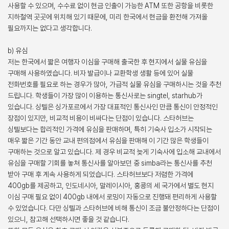
사용할 수 있으며, 수수료 없이 현금 인출이 가능한 ATM 또한 공항을 비롯한
지하철역 곳곳에 위치해 있기 때문에, 미리 한국에서 현금을 환전해 가져올
필요까지는 없다고 생각합니다.
b) 유심
저는 한국에서 짧은 여행자 이심을 구매해 출국한 후 현지에서 실물 유심을
구매해 사용하였습니다. 비자 발급이나 교환학생 생활 등에 있어 실물
전화번호를 필요로 하는 경우가 많아, 가급적 실물 유심을 구매하시는 것을 추천
드립니다. 학생들이 가장 많이 이용하는 통신사로는 singtel, starhub가
있습니다. 싱텔은 싱가포르에서 가장 대표적인 통신사인 만큼 통신이 안정적인
장점이 있지만, 비교적 비용이 비싸다는 단점이 있습니다. 스타허브는
싱텔보다는 합리적인 가격에 유심을 판매하며, 특히 기숙사 입소가 시작되는
매우 짧은 기간 동안 교내 편의점에서 유심을 판매해 이 기간 많은 학생들이
구매하는 것으로 알고 있습니다. 제 경우 비교적 늦게 기숙사에 입소해 교내에서
유심을 구매할 기회를 놓쳐 통신사를 알아보던 중 simba라는 통신사를 추천
받아 구매 후 계속 사용하게 되었습니다. 스타허브보다 저렴한 가격에
400gb를 제공하고, 인도네시아, 말레이시아, 홍콩의 세 국가에서 별도 현지
이심 구매 필요 없이 400gb 내에서 로밍이 자동으로 진행돼 편리하게 사용할
수 있었습니다. 다만 싱텔과 스타허브에 비해 통신이 조금 불안정하다는 단점이
있으니, 참고해 선택하시면 좋을 것 같습니다.