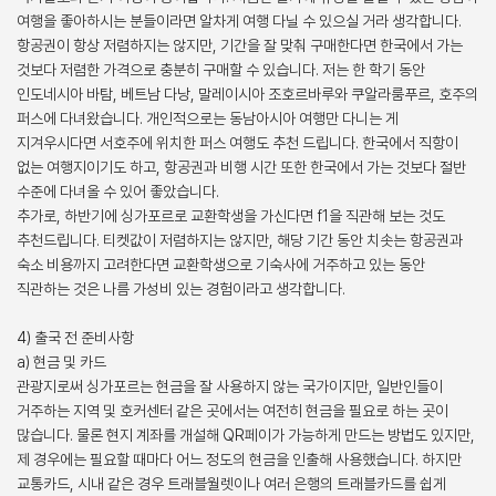
여행을 좋아하시는 분들이라면 알차게 여행 다닐 수 있으실 거라 생각합니다.
항공권이 항상 저렴하지는 않지만, 기간을 잘 맞춰 구매한다면 한국에서 가는
것보다 저렴한 가격으로 충분히 구매할 수 있습니다. 저는 한 학기 동안
인도네시아 바탐, 베트남 다낭, 말레이시아 조호르바루와 쿠알라룸푸르, 호주의
퍼스에 다녀왔습니다. 개인적으로는 동남아시아 여행만 다니는 게
지겨우시다면 서호주에 위치한 퍼스 여행도 추천 드립니다. 한국에서 직항이
없는 여행지이기도 하고, 항공권과 비행 시간 또한 한국에서 가는 것보다 절반
수준에 다녀올 수 있어 좋았습니다.
추가로, 하반기에 싱가포르로 교환학생을 가신다면 f1을 직관해 보는 것도
추천드립니다. 티켓값이 저렴하지는 않지만, 해당 기간 동안 치솟는 항공권과
숙소 비용까지 고려한다면 교환학생으로 기숙사에 거주하고 있는 동안
직관하는 것은 나름 가성비 있는 경험이라고 생각합니다.
4) 출국 전 준비사항
a) 현금 및 카드
관광지로써 싱가포르는 현금을 잘 사용하지 않는 국가이지만, 일반인들이
거주하는 지역 및 호커센터 같은 곳에서는 여전히 현금을 필요로 하는 곳이
많습니다. 물론 현지 계좌를 개설해 QR페이가 가능하게 만드는 방법도 있지만,
제 경우에는 필요할 때마다 어느 정도의 현금을 인출해 사용했습니다. 하지만
교통카드, 시내 같은 경우 트래블월렛이나 여러 은행의 트래블카드를 쉽게