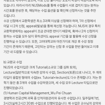
자동으로 막아주지 않으며, 이로 인한 불이익은 오로지 학생이 책임지도록 되어
있습니다. 따라서 미리 NUSMods를 통해 수업들이 서로 겹치지 않는 원하는
시간표를 완성한 후, 해당하는 수업 옵션을 잘 확인해 신청하시는 것을 추천
드립니다.
수강 신청에서 교환학생은 최소 3과목 이상을 신청해야 하며, 1차 신청에서
미달 시 2차 신청, appeal(빌넣)을 통해 재신청 가능합니다. NUS의 경우 특히
교환학생에게는 appeal이 조금 관대한 편이기 때문에, 혹여나 2차 신청까지
원하는 수업을 모두 담지 못하셨어도 appeal 기간을 잘 활용해 수강 신청을
진행하실 수 있습니다. 또한, 고려대학교와 마찬가지로 개강 후 수강 정정
기간이 존재하기 때문에, 고민되는 강의는 신청 후 수업을 한번 들어보고 이후
기간 내 드랍할 수 있습니다.
b) 교환교 수업
NUS의 수업 타입은 크게 Tutorial(소규모 그룹 심화 토의),
Lecture(일반적으로 익숙한 강의식 수업), Section(토론)으로 나뉘고, 두 개의
타입이 융합된 형태의 수업(ex. Tutorial+lecture)도 다수 존재합니다. 저는 한
학기 동안 총 3개의 수업을 수강하였으며, 세 수업 모두 Lecture 타입으로만
진행되었습니다.
(1) Human Capital Management_Wu Pei Chuan
경영학과 전공선택 과목 중 인적자원관리와 유사한 수업입니다. 일주일에 1번,
3시간(실제 2시간 30분) 수업으로 진행되었습니다. 매 수업은 교수님의 강의와