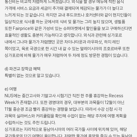
통신비는 비교적 저렴하게 느껴졌습니다. 외식을 할 경우 메뉴에 적힌 음식
가격에 서비스 요금과 세금이 추가돼 결제되며 체감되는 물가가 더 높다고
느끼게 되는 것 같습니다. 하지만 교내 푸드코트나 호커센터와 같이 현지인들이
일상적으로 식사를 하는 곳에서의 식비 및 물가는 그리 높지 않으며, 생필품
또한 Fairprice와 같은 가성비 있는 슈퍼마켓에서 할인율을 보고 구매하신다면
효율적인 생활도 충분히 가능하다고 생각합니다. 외식과 관련해 싱가포르
내에서 그나마 물가가 저렴했던 곳은 차이나타운과 라우파삿, 하지 레인
쪽이었고, 육로 국경으로 한 시간 내 갈 수 있는 말레이시아의 조호르바루 또한
싱가포르에 비해 물가가 매우 저렴하여 두 차례 정도 방문한 경험이 있습니다.
d) 파견교 장학금 혜택
특별히 없는 것으로 알고 있습니다.
e) 여행
NUS에는 중간고사와 기말고사 시험기간 직전 한 주를 휴강하는 Recess
Week가 존재합니다. 또한 경영대의 경우, 대부분의 과목들이 12월이 아닌
11월 중순경 조금 빨리 종강하는 경향을 보입니다. 따라서 수강 신청 시 각
과목의 실라버스와 커리큘럼을 확인해 수업이 없는 해당 주차에 여행 계획을
수립하시는 것도 추천 드립니다.
싱가포르는 지리적으로 동남아시아의 여러 국가들 사이에 위치해 있어, 해당
국가들로의 단기 여행이 용이합니다. 저렴한 물가에 휴양을 즐길 수 있는 동남아