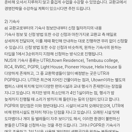
준비해 오셔서 지루하지 않고 즐겁게 수업을 수강할 수 있었습니다. 교환교에서
경영전략을 수강하실 계획이 있으시다면 추천 드립니다.
2) 기숙사
a) 교환교로부터의 기숙사 정보안내부터 신청 절차까지의 내용
기숙사 정보 및 신청 방법 또한 수강 신청과 마찬가지로 교환교 측 메일로
상세하게 전달되며, 이를 제때 확인해 안내하는 대로 진행하면 무리 없이 신청할
수 있습니다. 신청 방법 또한 수강 신청과 비슷하게, 원하는 기숙사의 원하는
타입을 1에서 3순위까지 지정해 신청하는 방식으로 진행됩니다.
NUS의 기숙사 종류는 UTR(Utown Residence), Tembusu college,
RC4, RVRC, PGPR, Light House, Pioneer House, Helix House 등
다양하게 존재하고, 그 중 교환학생들이 많이 배정받는 곳은 UTR과
PGPR입니다. UTR은 최근에 지어진 건물이라는 점과, Utown이라는 별도의
캠퍼스 내에 위치해 있어 다양한 편의시설과 교내 행사가 존재한다는 장점을
지니고 있습니다. 하지만 방의 최소단위가 4인 1실이라는 점, 행사가 밤
늦게까지 진행될 때 소리가 방까지 꽤 들린다는 등의 단점이 있다고 합니다.
PGPR의 장단점은 이와 정반대됩니다. 시설이 비교적 오래되었으며, UTR에
비해 편의시설도 현저히 적다는 단점을 지니고 있습니다. 오래된 시설 탓에
도마뱀이나 개미 등 벌레들이 자주 보이기도 해서, 이러한 환경이 불편하신
분들은 UTR을 신청하시는 것을 추천 드립니다. 그러나 PGPR은 기숙사가
매우 조용하고, 1인 1실을 사용해 개인적인 생활공간을 원하는 분들에게는