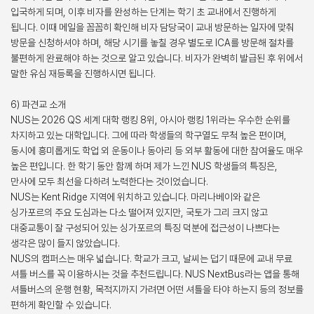
입국하게 되며, 이후 비자를 완성하는 단계는 학기 초 교내에서 진행하게
됩니다. 이때 메일을 꼼꼼히 확인해 비자 담당국이 교내 방문하는 일자에 맞춰
방문을 신청하셔야 하며, 해당 시기를 놓칠 경우 별도로 ICA를 방문해 절차를
불편하게 완료해야 하는 것으로 알고 있습니다. 비자가 완벽히 발급된 후 위에서
말한 유심 재등록을 진행하시면 됩니다.
6) 파견교 소개
NUS는 2026 QS 세계 대학 랭킹 8위, 아시아 랭킹 1위라는 우수한 순위를
차지하고 있는 대학입니다. 그에 따라 학생들의 학구열도 무척 높은 편이며,
동시에 흥미롭게도 학업 외 운동이나 동아리 등 외부 활동에 대한 참여율도 매우
높은 편입니다. 한 학기 동안 함께 하며 제가 느낀 NUS 학생들의 특징은,
만사에 모두 최선을 다하려 노력한다는 것이었습니다.
NUS는 Kent Ridge 지역에 위치하고 있습니다. 마리나베이와 같은
싱가포르의 주요 도심과는 다소 떨어져 있지만, 국토가 그리 크지 않고
대중교통이 잘 구성되어 있는 싱가포르의 특징 덕분에 접근성이 나쁘다는
생각은 많이 들지 않았습니다.
NUS의 캠퍼스는 매우 넓습니다. 학교가 크고, 날씨는 덥기 때문에 교내 무료
셔틀 버스를 꼭 이용하시는 것을 추천드립니다. NUS NextBus라는 앱을 통해
셔틀버스의 운행 현황, 목적지까지 가려면 어떤 셔틀을 타야 하는지 등의 정보를
편하게 확인할 수 있습니다.