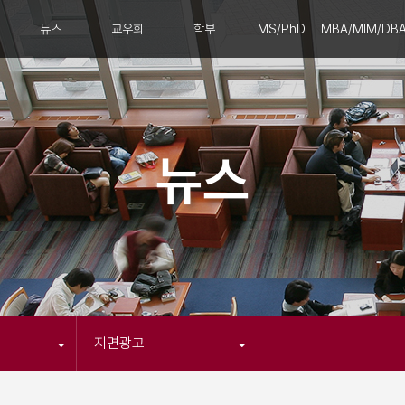
뉴스
교우회
학부
MS/PhD
MBA/MIM/DB
뉴스
지면광고