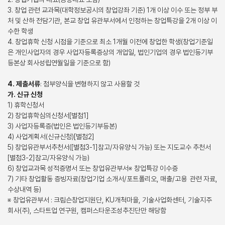
3. 창업 관련 교과목(대학정보공시의 창업강좌 기준) 1개 이상 이수 또는 정부 부
처 및 산하 전담기관, 본교 창업 유관부서에서 인정하는 창업특강을 2개 이상 이
수한 학생
4. 창업휴학 신청 시점을 기준으로 최소 1개월 이전에 창업한 학생(창업기준일
은 개인사업자의 경우 사업자등록증상의 개업일, 법인기업의 경우 법인등기부
등본상 회사성립연월일을 기준으로 함)
4. 제출서류
: 첨부양식을 변형하지 않고 사용할 것
가. 신규 신청
1) 휴학신청서
2) 창업휴학심의신청서[별첨1]
3) 사업자등록증(법인은 법인등기부등본)
4) 사업계획서(신규신청)[별첨2]
5) 창업유관부서추천서([별첨3-1]참고/자유양식 가능) 또는 지도교수 추천서
[별첨3-2]참고/자유양식 가능)
6) 창업교과목 성적증명서 또는 창업유관부서※ 창업특강 이수증
7) 기타 창업활동 증빙자료(창업기업 소개서/포트폴리오, 매출/고용 관련 자료,
수상내역 등)
※ 창업유관부서 : 크림슨창업지원단, KU개척마을, 기술사업화센터, 기술지주
회사(주), 스타트업 연구원, 캠퍼스타운조성추진단만 해당함