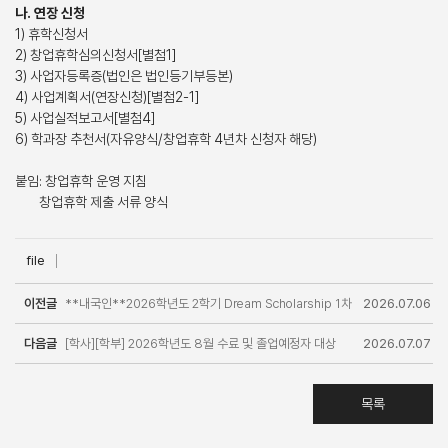
나. 연장 신청
1) 휴학신청서
2) 창업휴학심의신청서[별첨1]
3) 사업자등록증(법인은 법인등기부등본)
4) 사업계획서(연장신청)[별첨2-1]
5) 사업실적보고서[별첨4]
6) 학과장 추천서(자유양식/창업휴학 4년차 신청자 해당)
붙임: 창업휴학 운영 지침
창업휴학 제출 서류 양식
file
이전글
**내국인**2026학년도 2학기 Dream Scholarship 1차
2026.07.06
다음글
신청 안내(8.3(월) ~ 8.11(금))
[학사][학부] 2026학년도 8월 수료 및 졸업예정자 대상
2026.07.07
경영대학 세부트랙 이수 인증 신청 안내
목록