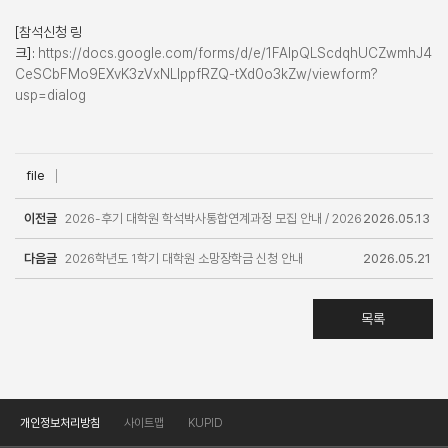
[참석신청 링
크]:
https://docs.google.com/forms/d/e/1FAIpQLScdqhUCZwmhJ4
CeSCbFMo9EXvK3zVxNLIppfRZQ-tXd0o3kZw/viewform?
usp=dialog
file
이전글
2026-후기 대학원 학석박사통합연계과정 모집 안내 / 2026
2026.05.13
다음글
Fall Admission for Combined B.A.-M.S.-Ph.D. Degree
2026학년도 1학기 대학원 소망장학금 신청 안내
2026.05.21
Programs
목록
개인정보처리방침
사이트맵
KUPID