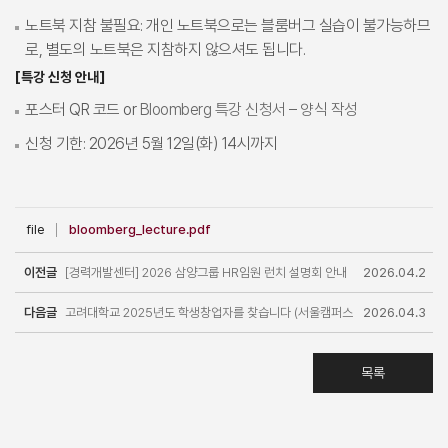
노트북 지참 불필요: 개인 노트북으로는 블룸버그 실습이 불가능하므
로, 별도의 노트북은 지참하지 않으셔도 됩니다.
[특강 신청 안내]
포스터 QR 코드 or
Bloomberg 특강 신청서 – 양식 작성
신청 기한: 2026년 5월 12일(화) 14시까지
file
bloomberg_lecture.pdf
이전글
[경력개발센터] 2026 삼양그룹 HR임원 런치 설명회 안내
2026.04.2
다음글
(5/22 금) 마감
고려대학교 2025년도 학생창업자를 찾습니다 (서울캠퍼스
0
2026.04.3
대학원생 및 학부생 )
0
목록