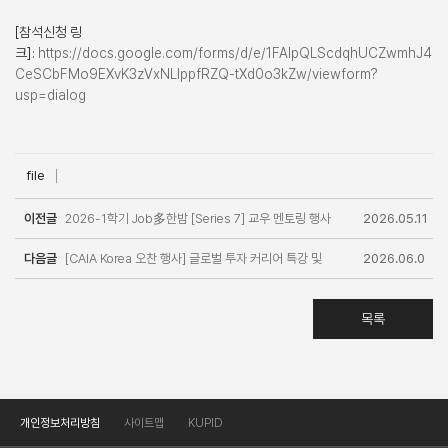
[참석신청 링
크]:
https://docs.google.com/forms/d/e/1FAIpQLScdqhUCZwmhJ4
CeSCbFMo9EXvK3zVxNLIppfRZQ-tXd0o3kZw/viewform?
usp=dialog
file
이전글
2026-1학기 Job多한밤 [Series 7] 교우 멘토링 행사
2026.05.11
다음글
[CAIA Korea 오찬 행사] 글로벌 투자 커리어 특강 및
2026.06.0
네트워킹 참가 신청
4
목록
개인정보처리방침
사이트맵
KUPID