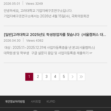
도전들 신청 정보 • 기간: 4월 18일 (토) ~ 5월 11일 (월) • 대상: 고려대학교
개인 사유로 불참할 경우 향후 CAIA 관련 특강 및 초청 프로그램 등의 참가
2026.05.01
Views 3249
개별 전달 예정 *MBA 과정은 별도 진행 (각 과정 담당자 안내 예정) 7월 24일
학생 전체 및 교우 • 방법: 구글 폼 작성
기회에 불이익이 있을 수 있습니다. ■ 참고 링크 행사 상세
(금) 오후 5시 1차 예비합격자 발표 홈페이지 공지사항 확인 7월 24일(금)
안녕하세요, 고려대학교 기업지배구조연구소입니다.
(https://forms.gle/7BqKdj3ApcPuJGmy7) 참여 연사 • 99 경영 이현승
안내: https://buly.kr/BTRmVcR ■ 문의 : KUBS 행정팀 장학담당 김현정
~7월 27일(월) 10시 선발자 확인 서명 합격자 온라인 확인 서명 실시 (서명 안
기업지배구조연구소에서는 2026년 4월 15일(수), 국회의원회관
NH농협은행 신탁부 수석전문위원 (전 신영자산운용/군인공제회 주식
(chun2dan@korea.ac.kr / 02-3290-1301)
할 경우 자동 탈락) 7월 27일(월) 오후 1시 ~7월 28일(화) 오후 11:59 2차 TO
제8간담회실에서 글로벌 기관투자자 라운드테이블을 공동 주최합니다. 구성원
펀드매니저, 공군 대위) • 03 경영 신현수 금융감독원 가상자산분서팀
공지 및 지원 2차 지원 시 결정된 파견교는 취소 및 변경 불가 꼭 가고싶은
여러분의 많은 관심을 부탁드리며, 세부 내용은 아래를 참고하여 주시기
선임조사역 (전 우리은행 AI 사업부 차장/BNK금융지주 디지털센터 차장) • 05
학교가 없다면 지원 금지 7월 29일(수) 시간 미정 2차 합격자 발표 7월 31일
바랍니다. 고려대학교 기업지배구조연구소 (문의처 : aicg@korea.ac.kr, 02-
경영 차 원 한국교직원공제회 부동산/인프라 투자부 차장 (전 공군 중위) •
[일반]고려대학교 2025년도 학생창업자를 찾습니다  (서울캠퍼스 대학원생 및 학부생 )
(금) 오후 2시 예정 오리엔테이션 zoom으로 진행 (학부생 필수 참석), 시간
3290-2704)
Moderator: 97 경영 김영일 이화자산운용 글로벌투자본부 이사, 고려대학교
2026.04.30
Views 4362
변동 가능 [유의사항] 1. 경영대학 교환 프로그램 참가 대상: 경영대 학생
경제금융인회 회장 초청 게스트 • 윤승욱(정외 95) 중국농업은행 Treasurer
대상 : 2025.1.1~2025.12.31에 사업자등록증을 낸 본교(서울캠퍼스)
(복수전공/자유전공 및 이중전공자 포함) - 설명회: 2027학년도 1학기 경영대
(고유자금운용총괄) • 이경민(환경생태공학 98) 대신증권 • 정유철(경영 03)
대학원생 및 학부생 구글 설문지 응답 및 사업자등록증 제출하기 ☞
단과대 해외 교환학생 프로그램에 관심있는 학생 2. 지원자격 가. 학부 -
KPMG 인프라본부 상무 패널리스트 • Mr. Saeed Al Madani
https://bit.ly/4lS4UxF 조사 근거: 『산업교육진흥 및 산학연협력촉진에
계절학기와 휴학학기 제외, 최근 두 학기 평균 평점 3.0 이상인 학생
(신소재공학부 15) 사우디 상공부(대사관 상무관) • 임재석(경영 97)
관한 법률』 및 『교육관련기관의 정보공개에 관한 특례법』에 따른
(단, 이중전공자 및 복수전공자는 경영학 과목 12학점 이상 이수하고, 이
한국무역보험공사 부장 과거 행사 스케치 영상은 유튜브에서 @highdiv
대학산학협력활동실태조사 일환 비고 : 위 링크를 통해 답변 및 사업자등록증을
과목들의 평점이 3.0 이상이면 한 학기 성적으로 지원 가능) - 본교 한 학기
채널을 검색하여 확인하실 수 있습니다.
제출한 학생창업자분들께 크림슨창업지원단에서 소정의 상품을 드릴
이상의 성적을 소지한 경영대학 편입생 (캠퍼스간 소속변경인 학생도
1
2
3
4
5
(https://www.youtube.com/@highdiv) 문의사항 • 카카오채널
예정이오니 많은 참여 부탁드립니다.
안암캠퍼스에서 한 학기 이상 성적 소지) - 위 조건을 갖춘 재학생, 휴학생,
'고려대학교 경영대학 학생회' • 경영대학 진로교류국장 이시연 (010-4579-
복수전공자 및 이중전공자 지원 가능 - 마지막 학기(4학년 2학기) 파견
2744) 진로와 관련하여 고민하시는 학우 여러분의 많은 관심과 참여
예정자 : 파견 직전 학기까지 졸업 성적 130 기준 117학점 이하로 수강 +
부탁드립니다. 감사합니다.
초과학기 서약서 작성 시 파견 가능 ※ 파견 학기가 초과학기인 경우, 지원
개인정보처리방침
사이트맵
KUPID
불가 나. 대학원 (일반대학원 및 MBA) - 한 학기 (두 모듈) 이상의 성적을
소지하고 평균 평점 3.0 이상이며, 파견될 학기가 마지막 학기가 아닌 대학원생