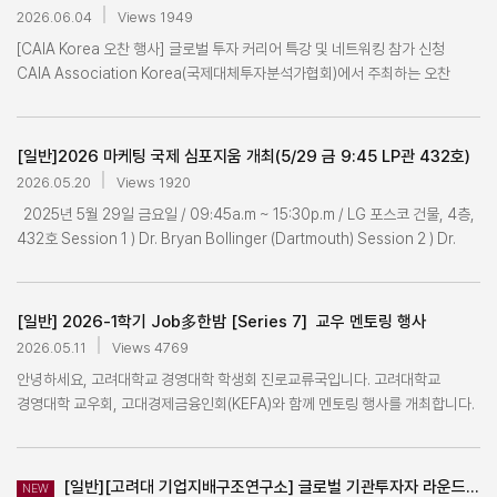
필요 없습니다.★★★ ★★★ 교환학생 설명회 자료에 더 자세한 설명이
30일(화) 15:00
2026.06.04
Views 1949
나와있으니 반드시 참고해주시기 바랍니다. (설명회 이후 업로드 예정) ★★★
[CAIA Korea 오찬 행사] 글로벌 투자 커리어 특강 및 네트워킹 참가 신청
★★★ 교환학생 항공료 장학금 신청은 최종 선발 이후 합격자들을 대상으로
CAIA Association Korea(국제대체투자분석가협회)에서 주최하는 오찬
추후 별도 안내 예정입니다. ★★★ [필독] * 지원 전, 관심있는 학교의
행사에 고려대학교 학생들을 초청합니다. * CAIA 관련 소개
Factsheet와 홈페이지를 통해 requirement 및 학교 관련 내용 충분히 숙지
(https://buly.kr/DEbKbwz) 이번 행사는 한국은행, 한국투자공사(KIC),
후 지원해주시기 바랍니다. ** Spring_2027_Exchange_slots 과 각 학교의
세계은행 등에서 오랜 기간 글로벌 투자 업무를 수행한 추흥식 전 세계은행
Factsheet를 필히 확인해주시기 바랍니다. (Factsheet 확인
[일반]2026 마케팅 국제 심포지움 개최(5/29 금 9:45 LP관 432호)
재무국 Director & Chief Investment Advisor를 초청하여 진행됩니다.
→ https://biz.korea.ac.kr/activities/exchange.html) *** 파견 가능
2026.05.20
Views 1920
글로벌 투자 분야에 관심 있는 학생들에게 글로벌 투자기관의 실무 경험과
slot은 설명회 이후 최초 공지 되며, 서류 접수 시작일 전까지 수시로
2025년 5월 29일 금요일 / 09:45a.m ~ 15:30p.m / LG 포스코 건물, 4층,
커리어 인사이트를 접할 수 있는 좋은 기회가 될 것으로 생각합니다. 관심 있는
업데이트될 예정입니다. **** 비어져있는 slot들의 경우, 추후 업데이트될
432호 Session 1 ) Dr. Bryan Bollinger (Dartmouth) Session 2 ) Dr.
학생들의 많은 참여 바랍니다. ■ 행사 개요 - 일시: 2026년 6월 18일(목)
예정입니다. ***** 모든 제출 서류는 온라인으로만 접수하며, 접수 마감 후
Yufeng Huang (Rochester) Friday, May 29, 2026 / 09:45a.m ~
11:30~13:00 - 장소: 서울 여의도 - 주제: The Sovereign Perspective: 40
원본 제출이 필요한 경우에 한해서만 별도 요청할 예정입니다. 따라서, 반드시
15:30p.m / LG-POSCO Building, 4th floor, Room 432 Session 1 ) Dr.
Years of Global Investment at the Bank of Korea, KIC and World
원본을 소지하고 있기 바랍니다. ****** 면접은 zoom을 통한 온라인
Bryan Bollinger (Dartmouth) Session 2 ) Dr. Yufeng Huang
Bank - 연사: 추흥식 전 세계은행(World Bank) 재무국 Director & Chief
[일반] 2026-1학기 Job多한밤 [Series 7]  교우 멘토링 행사 
면접으로 진행됩니다. 면접 관련 자세한 공지는 지원 마감 후 이메일로 안내될
(Rochester) [참석신청
Investment Advisor - 구성: 강연, Q&A 세션, 네트워킹 오찬 ■ 선발 대상
예정입니다. [선발일정] 일시 내용 비고 6월 25일(목) 오후 2시 교환학생
2026.05.11
Views 4769
링크]: https://docs.google.com/forms/d/e/1FAIpQLScdqhUCZwmh
글로벌 투자, 자산운용, 금융시장, 국제금융 분야에 관심 있는 경영대학(원)
설명회 zoom 으로 진행 URL : 2027-1학기 파견 교환 설명회 링크 7월
안녕하세요, 고려대학교 경영대학 학생회 진로교류국입니다. 고려대학교
J4CeSCbFMo9EXvK3zVxNLIppfRZQ-tXd0o3kZw/viewform?
학부생 & 대학원생(MBA포함) ※ 신청자가 많을 경우 선착순 및 내부 기준에
8일(수) 오전 11시 ~ 7월 10일(금) 오후 11시 59분 교환학생 원서 접수 학부
경영대학 교우회, 고대경제금융인회(KEFA)와 함께 멘토링 행사를 개최합니다.
usp=dialog
따라 선발될 수 있습니다. (선착순 마감될수 있으며, 최종 참가자는 개별 안내
&일반대학원 : 홈페이지> 학부> 국제 교환학생(Out)> 교환학생 지원하기
행사 정보 • 일시: 2026년 5월 11일 (월) 18:00 ~ 20:30 • 장소: LG-
예정) ■ 신청 방법 - 신청기한 : 2026.06.12.(금) 12:00까지 - 링크 설문 참여
MBA : 홈페이지> MBA/MIM/DBA> 국제 교환학생(Out)> 교환학생
POSCO 경영관 SUPEX HALL • 강연 테마: 군인공제회, 한국교직원공제회,
: https://forms.gle/nL4QFw1NLtZUxcAZ6 ■ 주의 사항 참가 신청은
지원하기 에서 작성하여 최종 제출 7월 15일(수)~7월 16일(목) 영어 온라인
금융감독원 등 특수법인에서의 업무와 금융 전문가로 성장하기 위해 필요한
[일반][고려대 기업지배구조연구소] 글로벌 기관투자자 라운드테이블 개최 안내_04/15(수)
행사 당일 참석이 가능한 경우에만 신중하게 신청해 주시기 바랍니다. 선발 이후
NEW
면접 zoom, 일정 변동 시 추후 안내 면접 관련 안내사항은 서류 접수자에게