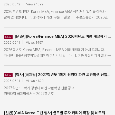
이해의 중요성이 더욱 커지고 있습니다. CAIA Korea는 한국거래소(KRX)
기술경영전문대학원 복수학위 진입 - 기술경영전문대학원 진입 시
1학기에 개설예정인 전공선택 'KMB649 경쟁전략' 교과목은 'KMB540
2026.06.12
Views 1692
kubs_exchange@korea.ac.kr / 02-3290-1389
선임매니저이자 CAIA Korea 운영위원인 김찬호(Chanho Kim) 님을 모시고
경영전문대학원 학적은 수료상태이며, 이후 기술경영전문대학원 졸업요건 충족
경영전략' 선수강 후 가능합니다. (미수강 시 수강불가/학부에서
2026학년도 1학기 Korea MBA, Finance MBA 성적처리 일정을 아래와
특별 오찬 세미나를 개최합니다. 이번 세미나에서는 한국 IPO 시장 전반에 대한
시 두 학위를 동시 취득하게 됨 바. 휴학 - 복수학위(경영전문대학원과
선수강하였더라도 수강불가) ⑥ 기타 과목별 수강신청 관련 유의사항은
같이 안내합니다. 1. 성적처리 기간 구분 일정 수강소감평가 2026년
개요를 소개하며, 상장 절차의 주요 단계, 상장을 준비하는 기업들이 고려해야
기술경영전문대학원)에 해당하는 경우는 휴학을 할 수 없다. - 다만 질병, 임신·
첨부파일을 참고하시기 바랍니다. ■ 학사일정 경영대학 홈페이지 > Korea
6월 16일(화) 09:00 ~ 2026년 7월 23일(목) 15:00 성적공시 및 정정
할 핵심 사항, 그리고 기업 성장을 지원하는 공개시장의 역할에 대해 살펴볼
출산, 육아 등으로 휴학이 불가피할 경우는 진입한 소속 대학원장의 허락을 얻어
MBA > 학사일정 확인 바랍니다. ※ 강의실은 추후 변경될 수 있습니다. ※
2026년 7월 17일(금) 10:00 ~ 2026년 7월 23일(목) 15:00 성적확정
예정입니다. ■ 일시 : 2026년 6월 24일 : 오전 11:30 ~ 오후 1:00 ■ 장소 :
최대 1년까지 휴학할 수 있다. 사. 복수학위 학비 납부: 기술경영전문대학원에
첨부된 시간표 내용은 추후 변경될 수 있습니다. ※ 변경사항 발생시 본 공지에
2026년 7월 24일(금) 10:00 2. 성적 확인 순서 - 조회 전 수강소감 : 포탈
홍보석 중식당 (서울특별시 영등포구 의사당대로 108 아일렉스 쇼핑센터 5층
[MBA][Korea/Finance MBA] 2026학년도 여름 계절학기 안내
등록금을 납부 아. 복수학위 취득 요구 조건 1) 총 이수학점: 23학점 2)
NEW
추가 업데이트 예정입니다
로그인 → 학적/졸업 → 성적사항 → 수강소감평가 - 성적확정 전 조회 :
■ 일정 (Agenda) - 11:30 등록 및 네트워킹 - 11:40 개회사 - 11:45 강연 -
필수이수: 전공필수 3과목(총 9학점) ►기술경영학석사 필수 3과목
2026.06.11
Views 1457
http://record.korea.ac.kr/ 로그인 (ID: 학번 / PW: 포탈비밀번호) -
12:10 질의응답 - 13:00 폐회 ■ 신청 방법 - 신청기한 : 2026.06.23.(화)
(기술경영학개론/ 기술경영전략/ 기술경영경제) ►국방기술경영학석사 필수
2026학년도 Korea MBA, Finance MBA 여름 계절학기 안내 드립니다.
성적확정 후 조회 : 포탈 로그인 → 학적/졸업 → 성적조회 3. 성적조회
17:00까지 - 링크 설문 참여 : https://forms.gle/nL4QFw1NLtZUxcAZ6
3과목(기술경영학개론/국방기술경영학개론/ 국방기술경영전략) ►
자세한 내용은 첨부파일을 확인해주시기 바랍니다. 1. 여름 계절학기 개설 과목
유의사항 - 성적공시 전 수강소감 설문에 응답완료하여야 성적조회가
■ 문의 : KUBS 행정팀 장학담당 김현정 (chun2dan@korea.ac.kr / 02-
지식재산전략학석사 필수 3과목(기술경영학개론/지식재산전략학개론/
안내 - K-MBA 개설과목: 경영특수논제(KMB812, 1.5학점) /
가능합니다. - 성적조회 후 이상이 있을 경우 반드시 성적공시 및 정정 기간
3290-1301)
지식재산경영전략) ►트랙구분(기술경영/기술금융/지식재산경영전략/
경영과문화의이해(KMB518, 1.5학점) - F-MBA 개설 과목:
내에 담당교수님께 확인(정정) 하시기 바랍니다. - I학점으로 공시된 성적은
국방기술경영) ►트랙 상세 과목
금융실무특강Ⅱ(FMB926, 1.5학점) / 독립연구Ⅱ(FMB839, 1.5학점) 2.
정정기간 이후에는 F학점 처리되오니, 반드시 정정기간 내에 담당 교수님께
[학사][국제팀] 2027학년도 1학기 경영대 파견 교환학생 선발 공고
NEW
확인: https://mot.korea.ac.kr/program/03_01_01.asp 3) 복수학위 진입
여름 계절학기 수강신청 일정 안내 본과 수강생 (Korea MBA 학생이 Korea
확인(정정)하시기 바랍니다. 4. 기타 유의사항 「부정청탁 및 금품등 수수의
2026.06.11
Views 4620
후 본 대학원에서 기이수한 과목에 대한 학점 인정 불가 자. 복수학위 특전 -
MBA 과목 신청 & Finance MBA 학생이 Finance MBA 과목 신청하는 경우)
금지에 관한 법률」 제5조 내지 제7조에 근거, 교강사에게 대면(또는 온라인)
기술경영전문대학원 종합시험, 학위청구논문 심사 면제
2027학년도 1학기 경영대 파견 교환학생 선발 공고
6월 16일(화) 오전10시 ~ 6월 17일(수) 오후3시 (기간 외 수강신청 및 수강
으로 학생 본인(또는 제3자)이 채점상의 오류가 없음에도 성적변경(상향 또는
경영대학 국제팀에서는 2027학년도
drop 불가) 교차 수강생 (Finance MBA 학생이 Korea MBA 과목 신청 &
하향)을 요청하는 것은 부정청탁에 해당하며, 2회 이상 동일한 부정청탁을 받은
1학기 해외대학 경영대 파견 교환학생 선발을 아래와 같이 진행할 예정입니다.
Korea MBA 학생이 Finance MBA 과목 신청하는 경우) 6월 18일(목)
교원 및 강사의 경우 학교에 신고 의무가 발생하므로, 성적확인 요청 외
모든 절차는 온라인으로 진행되오니 아래 사항을 반드시 확인해주시기
오전10시 ~ 6월 19일(금) 오후3시 (기간 외 수강신청 및 수강 drop 불가) 3.
성적변경 요청은 삼가하여 주시기 바랍니다. *문의 : KMBA 02-3290-
바랍니다. ★★★ 전체 서류 온라인 제출로 진행하므로 오프라인 서류 제출하실
여름 계절학기 수강정정 안내 2026년 6월 29일(월) 10:00 ~ 2026년 6월
[일반][CAIA Korea 오찬 행사] 글로벌 투자 커리어 특강 및 네트워킹 참가 신청
1360,1303 / FMBA 02-3290-1308