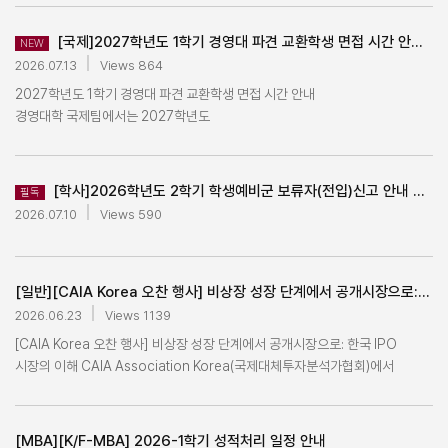
14:00 (결과공지: 8월 12일(수) 18:00) ③ 일반수강신청(선착순): 2026년
기업금융) 각 트랙의 [심화전공 교과목 최소 9학점 이상 + 독립연구 Ⅰ +
입학전형을 거쳐 최종 합격자 선발 (대면면접 진행) *기술경영전문대학원의
8월 20일(목) 19:00 ~ 8월 21일(금) 17:00 ④ 수강신청 정정 및 확인:
독립연구 Ⅱ 이수 시], 졸업증명서에 명기 자세한 내용은 첨부의 심화전공
[국제]2027학년도 1학기 경영대 파견 교환학생 면접 시간 안내
입학전형(면접전형 포함) 일정은 기술경영전문대학원 홈페이지 참조
NEW
2026년 9월 3일(목) 10:00 ~ 9월 4일(금) 13:00 ⑤ 폐강과목신청자
교과목 파일을 참고하시기 바랍니다.
(고려대학교 기술경영전문대학원 입시전형 공지사항 (2026학년도)) *
2026.07.13
Views 864
수강정정기간: 2026년 9월 4일(금) 14:00 ~ 16:00 (폐강과목 수강신청자만
전형관련 문의는 해당 대학원행정팀으로 문의 바랍니다. -경영전문대학원
해당) ※ ① ~ ②의 수강신청내역은 비딩사이트(http://bid.korea.ac.kr)에서
2027학년도 1학기 경영대 파견 교환학생 면접 시간 안내
행정팀: 02-3290-1360 -기술경영전문대학원 행정팀: 02-3290-5971
확인할 수 있으며, 일반수강신청의 결과는 포털(portal.korea.ac.kr → 수업·
경영대학 국제팀에서는 2027학년도
6. 복수학위 진입시기: 2027-1학기(3월) 7. 지원방법: 신청서 작성 후
성적 → 수강신청 → 수강신청 내역조회)에서 조회 가능합니다. ■ 수업기간
1학기 해외대학 경영대 파견 교환학생 선발
2026년 8월 14일(금) 15시까지 이메일(yslee917@korea.ac.kr) 접수 <
및 수업시간 ① 개강일은 9월 1일(화) (수업시간: 19:00~20:15 & 20:30 ~
면접을 아래와 같이 진행할 예정입니다. 전 프로세스를 온라인으로 진행할 예정
고려대학교 기술경영대학원과의 복수학위 관련 안내> 가. 과정 : 2+1 (6학기)
21:45) 입니다. - 3학점 수업: 9월 1일(화) ~ 12월 19일(토) ② 전/후반
이오니 참고바랍니다. 일시 : 7/15 수 (오후 1시~오후 4시 45분), 7/16 목 (오후
[학사]2026학년도 2학기 학생예비군 보류자(전입)신고 안내 공지
필독
- 경영전문대학원 2년(4학기) + 기술경영전문대학원 1년(2학기) 나. 학위 -
개강일은 아래 일정을 참고 바랍니다. - 1.5학점 전반 8주: 9월 1일(화) ~ 10월
1시~오후 4시 50분) * 본인의 면접 시간은 첨부파일 참조 (동명이인이 있을 수
2026.07.10
Views 590
경영학석사(Korea MBA or Finance MBA) + 기술경영학석사 or
24일(토) - 1.5학점 후반 8주: 10월 26일(월) ~ 12월 19일(토) ③ 토요일 개설
있으니 학번 끝 3자리까지 모두 확인 필수) ** Zoom 링크 및 회의 ID, 암호는
국방기술경영학석사 or 지식재산경영전략학석사 다. 선발시기 및 인원 1)
교과목 및 공통과목 수업일정과 수업시간은 2026학년도 2학기 시간표를
지원자 메일로 개별 안내되었습니다. *** 개별 안내 된 메일 및
선발시기 : 매년 8월 ~ 9월 2) 선발인원 : 5명 이내 - 본 대학원에서 1차 선발
확인해 주시기 바랍니다. ■ 유의사항 ① Bidding 배당점수: 1학기~2학기
아래의 유의사항을 꼼꼼하게 정독 후 참여해주시기 바랍니다. **** MBA
이후, 기술경영전문대학원에서 최종 선발 예정1) 선발시기 : 매년 8월 ~ 9월 -
1,000점, 3학기 이상 1,500점 (재학 학기 기준임) ② 2026년 신입생은
[일반][CAIA Korea 오찬 행사] 비상장 성장 단계에서 공개시장으로: 한국 IPO 시장의 이해
면접은 별도 진행되기 때문에 해당 시간표에 포함되어있지 않고, 담당자가
기술경영전문대학원 입학전형 (서류평가 및 면접전형 포함) 진행 후 최종 합격
1~2학기에 걸쳐 기초공통 4과목과 전공필수 최소 2과목을 반드시 이수해야
개별 연락할 예정입니다. 유의사항 1. 영어 면접 필수 (국적과 관계없이 모두
2026.06.23
Views 1139
발표 예정 (면접전형: only 대면면접) 라. 선발 대상자 - 선발 시기에 제 3학기
합니다. (미이수 시 비딩 배당 점수가 1,500점에서 1,000점으로
응시하여야하며, 미응시 할 경우 선발 자동 불가) 2. 면접은 지원자 수에 따라 약
[CAIA Korea 오찬 행사] 비상장 성장 단계에서 공개시장으로: 한국 IPO
재학 중인 Korea MBA / Finance MBA 과정 원우 마. 복수학위 진입 시기 :
삭감됩니다.) ③ 2026년 신입생의 권장 이수 과목 2026학년도 1학기
2인 1조로 구성되며, 총 15분 소요 예정 3. 면접관은 영문 학업 계획서 및 영문
시장의 이해 CAIA Association Korea(국제대체투자분석가협회)에서
매년 3월 (1년에 1회) - 복수학위 진입 예정자로 선발될 경우 유예 기간 없이 본
기초공통 : 재무회계, 기업경제 2026학년도 2학기 기초공통 : 조직행동론,
이력서를 참고하여 면접 진행 예정 4. 본인 면접 시간 최소 15분 전 접속하여
주최하는 오찬 행사에 고려대학교 학생들을 초청합니다. * CAIA 관련 소개
대학원에서 4학기 이수 및 졸업요건 충족 이후 바로 기술경영전문대학원
데이터애널리틱스와통계(=경영통계) 이수할 것을 권장하며, 미이수 시,
대기 5. 지각으로 인한 면접 불참은 0점 처리되며, 네트워크 꼭 확인할 것 6.
(https://buly.kr/DEbKbwz) 기업들이 비상장 단계의 성장을 거쳐 공개시장
복수학위 과정으로 진입함 - 7월~9월 선발 완료→ 9월 학기 (4학기 재학,
2학년 진급 시 비딩 점수 배당에 불이익이 있을 수 있습니다. ④ 2학기에는
복장을 단정히 하고 임할 것 7. 해외에서 면접을 보는 경우, 한국 시간으로
(상장) 진출을 모색하는 가운데, IPO(기업공개) 절차와 자본시장 환경에 대한
Korea MBA / Finance MBA 졸업요건 충족) → 차년도 3월인 1학기에
[MBA][K/F-MBA] 2026-1학기 성적처리 일정 안내
[개별연구2]는 개설되나, [해외필드트립]은 개설되지 않습니다. ⑤ 2027년
진행됨을 명심하고 준비할 것 (네트워크 확인 필수) 문의사항