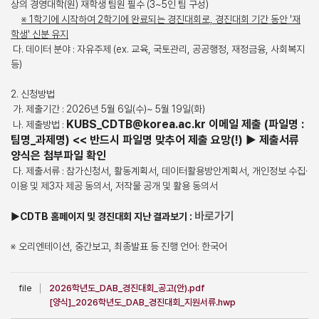
상의 경영대학(원) 재학생 팀원 필수 (3~5인 팀 구성)
※ 1학기에 시작하여 2학기에 완료되는 경진대회로, 경진대회 기간 동안 '재
학생' 신분 유지
다. 데이터 분야 : 자유주제 (ex. 교육, 국토관리, 공공행정, 재정금융, 사회복지
등)
2. 신청방법
가. 제출기간 : 2026년 5월 6일(수)~ 5월 19일(화)
KUBS_CDTB@korea.ac.kr 이메일 제출 (파일명 :
나. 제출방법 :
팀명_과제명) << 반드시 파일명 맞추어 제출 요망(!) ▶ 제출서류
양식은 첨부파일 확인
다. 제출서류 : 참가신청서, 활동계획서, 데이터활용방안계획서, 개인정보 수집·
이용 및 제3자 제공 동의서, 저작물 공개 및 활용 동의서
바로가기
▶CDTB 홈페이지 및 경진대회 지난 결과보기 :
※ 오리엔테이션, 중간보고, 최종발표 등 진행 언어: 한국어
file
2026학년도_DAB_경진대회_공고(안).pdf
[양식]_2026학년도_DAB_경진대회_지원서류.hwp