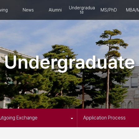
Undergradua
ving
News
Alumni
MS/PhD
MBA/
te
Undergraduate
utgoing Exchange
Application Process