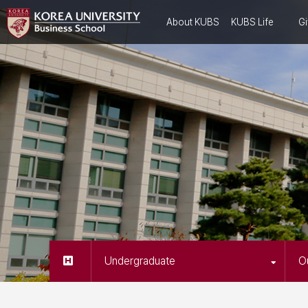
About KUBS
KUBS Life
Gi
Undergraduate
O