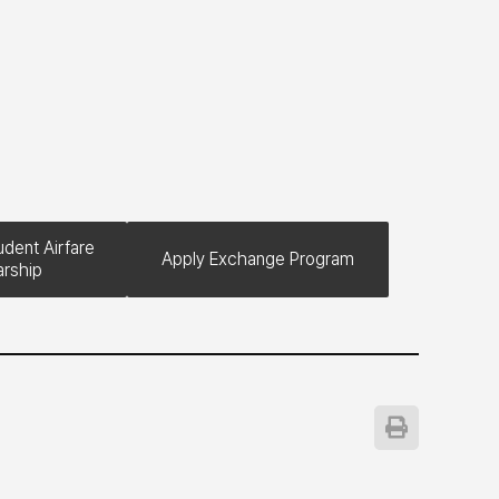
dent Airfare
Apply Exchange Program
arship