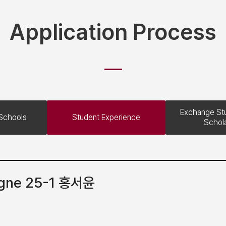
Application Process
Exchange Stu
Schools
Student Experience
Schol
logne 25-1 홍서윤