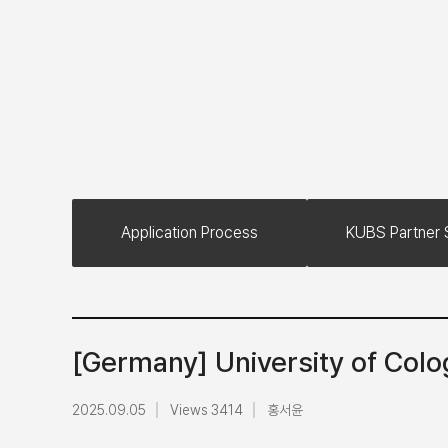
Application Process
KUBS Partner 
[Germany] University of Co
2025.09.05
Views 3414
홍서윤