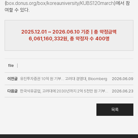
(
box.donus.org/box/koreauniversity/KUBS120march
)에서 참
여할 수 있다.
2025.12.01 ~ 2026.06.10 기준 | 총 약정금액
6,061,160,332원, 총 약정자 수 400명
file
이전글
유진투자증권 10억 원 기부… 고려대 경영대, Bloomberg
2026.06.09
다음글
Terminal 12대로 확충
한국석유공업, 고려대에 2030년까지 2억 5천만 원 기부…
2026.06.23
ESG·미래산업 인재 양성 협력 강화
목록