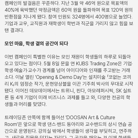
캠페인의 발걸음은 꾸준하다. 지난 3월 약 46억 원으로 목표액의
40%에 육박했던 약정금액은 60억 원을 돌파하며 목표 120억 원의
반환점을 지나게 됐다. 참여 인원도 324명에서 400명으로 늘었다.
기업과 교우, 교직원과 재학생이 학번과 직군을 가리지 않고 힘을 보
탠 결과다.
모인 마음, 학생 곁의 공간이 되다
이번 캠페인이 특별한 이유는 모인 재원이 학생들의 하루로 되돌아
오고 있다는 점이다. 5월 8일 문을 연 KUBS Trading Zone은 기업·
학생·예술가·교수가 경계를 넘어 아이디어와 인재를 주고받는 거래
소다. 이날 열린 'Opening & Demo Day'는 설치미술 「코없는 코끼
리 K」의 엄정순 작가, 운현앙상블을 이끈 기주희 박사의 무대로 시작
됐다. 이어진 데모데이에서는 트위니, 핀다, 아모레퍼시픽, SK 실트
론 등 4개 기업이 미래 비즈니스 과제를 들고 와, 다양한 전공의 학
생들과 머리를 맞댔다.
트레이딩존 안쪽에 함께 들어선 'DOOSAN Art & Culture
Room'은 앞으로 학생 댄스·밴드 동아리와 교수밴드의 상시 연습 공
간으로 운영된다. 강의실 밖에서 학생들이 생각을 부딪히고, 연주하
고, 새로운 질문을 던지는 자리다. 그 공간을 채우는 건 이제 학생들