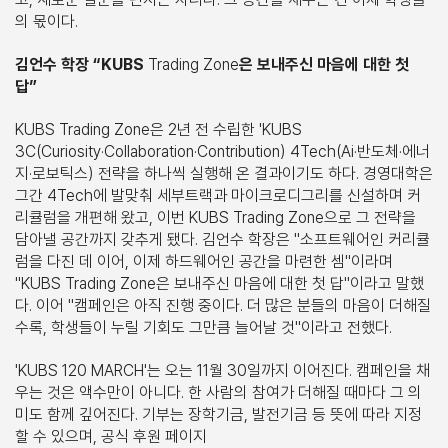
의 몫이다.
김언수 학장 “KUBS
Trading Zone
은 보내주신 마음에 대한 첫
답”
KUBS Trading Zone은 2년 전 수립한 'KUBS
3C(Curiosity·Collaboration·Contribution) 4Tech(Ai·반도체·에너
지·로보틱스) 전략을 하나씩 실행해 온 결과이기도 하다. 경영대학은
그간 4Tech에 발맞춰 세부트랙과 마이크로디그리를 신설하며 커
리큘럼을 개편해 왔고, 이번 KUBS Trading Zone으로 그 전략을
담아낼 공간까지 갖추게 됐다. 김언수 학장은 "소프트웨어인 커리큘
럼을 다진 데 이어, 이제 하드웨어인 공간을 마련한 셈"이라며
"KUBS Trading Zone은 보내주신 마음에 대한 첫 답"이라고 말했
다. 이어 "캠페인은 아직 진행 중이다. 더 많은 분들의 마음이 더해질
수록, 학생들이 누릴 기회도 그만큼 늘어날 것"이라고 전했다.
'KUBS 120 MARCH'는 오는 11월 30일까지 이어진다. 캠페인을 채
우는 것은 액수만이 아니다. 한 사람의 참여가 더해질 때마다 그 의
미도 함께 깊어진다. 기부는 장학기금, 발전기금 등 뜻에 따라 지정
할 수 있으며, 공식 후원 페이지