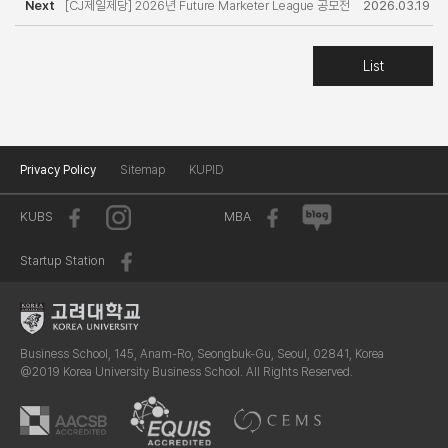
Next
[CJ제일제당] 2026년 Future Marketer League 공모전
7
2026.03.19
전형 안내
List
Privacy Policy
Sitemap
KUPID
KUBS
MBA
Startup Station
Business School, 145, Anam-Ro, Seongbuk-Gu, Seoul, 02841, Korea
@2019 Korea University Business School. All Rights Reserved.