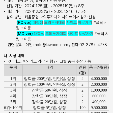
- 대상 : 대학(원)생, 휴학생 (*전공 무관)
- 신청 기간 : 2024.11.25(월) ~ 2025.1.19(일) / 8주
- 대회 기간 : 2024.12.23(월) ~ 2025.1.24(금) / 5주
- 참여 방법 : 키움증권 모의투자대회 사이트에서 참가 신청
·
(PC ver)
대학생
모의투자대회
사이트
바로가기
*클릭 시
링크 이동
·
(MO ver)
대학생
모의투자대회
사이트
바로가기
*클릭 시
링크 이동
- 관련 문의 : 메일 motu@kiwoom.com / 전화 02-3787-4778
나. 시상 내역
- 국내리그, 해외리그 각각 진행 / 리그별 중복 수상 가능
순위
내역
인원
총 금액(원)
(명)
1위
장학금 200만원, 인턴십, 상장
2
4,000,000
2위
장학금 100만원, 인턴십, 상장
2
2,000,000
3위
장학금 50만원, 상장
2
1,000,000
4위
장학금 30만원, 상장
2
600,000
5위
장학금 20만원, 상장
2
400,000
6위~100위
장학금 5만원, 상장
190
9,500,000