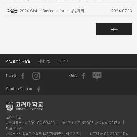
다음글
2024년 6월 18일 ∼ 7월 1일까지)
2024 Global Business forum 공동개최
2024.07.03
목록
개인정보처리방침
사이트맵
KUPID
KUBS
MBA
Startup Station
고려대학교
사업자등록번호 209-82-00433
통신판매신고 제2005-서울성북-0317호
대표: 김동원
서울특별시 성북구 안암로 145(안암동5가, 외 2 3 필지)
대표번호: 02-3290-1114